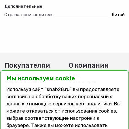
Дополнительные
Страна-производитель
Китай
Покупателям
О компании
Каталог
О нас
Мы используем cookie
Вопросы и ответы
Фотогалерея
Заказ, оплата, доставка
Вакансии
Используя сайт “snab28.ru” вы предоставляете
Подарочные сертификаты
Договор публичной
согласие на обработку ваших персональных
оферты
Политика
данных с помощью сервисов веб-аналитики. Вы
конфиденциальности
Версия сайта для
можете отказаться от использования cookies,
слабовидящих
Соглашение на обработку
выбрав соответствующие настройки в
персональных данных
браузере. Также вы можете использовать