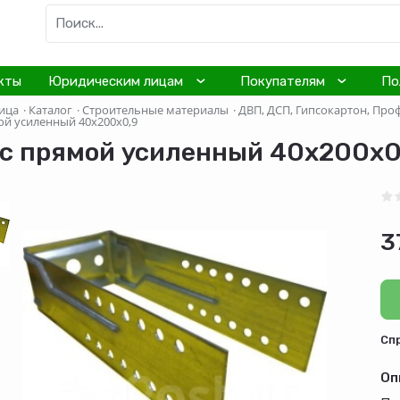
кты
Юридическим лицам
Покупателям
По
ица
·
Каталог
·
Строительные материалы
·
ДВП, ДСП, Гипсокартон, Про
ой усиленный 40х200х0,9
с прямой усиленный 40х200х0
3
Cп
Оп