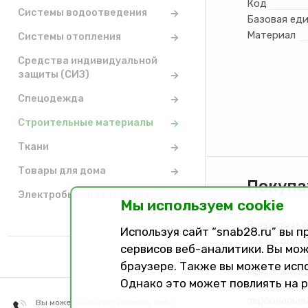
Код
Системы водоотведения
Базовая ед
Материал
Системы отопления
Средства индивидуальной
защиты (СИЗ)
Спецодежда
Строительные материалы
Ткани
Товары для дома
Покупа
Электробытовая техника
Мы используем cookie
Каталог
Вопросы и 
Используя сайт “snab28.ru” вы 
Заказ, опла
сервисов веб-аналитики. Вы мож
Подарочные
браузере. Также вы можете исп
Политика к
Однако это может повлиять на 
Соглашение 
персональн
Вы можете заказать звонок, либо