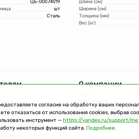
ЦБ-00074019
Длина (см)
иница
шт
Ширина (см)
Сталь
Толщина (мм)
Вес (кг)
телям
О компании
О нас
ответы
Фотогалерея
предоставляете согласие на обработку ваших персон
та, доставка
Вакансии
ете отказаться от использования cookies, выбрав с
 сертификаты
Договор публичной оферт
ользовать инструмент —
https://yandex.ru/support/me
онфиденциальности
Версия сайта для слабов
работу некоторых функций сайта.
Подробнее.
на обработку
ых данных