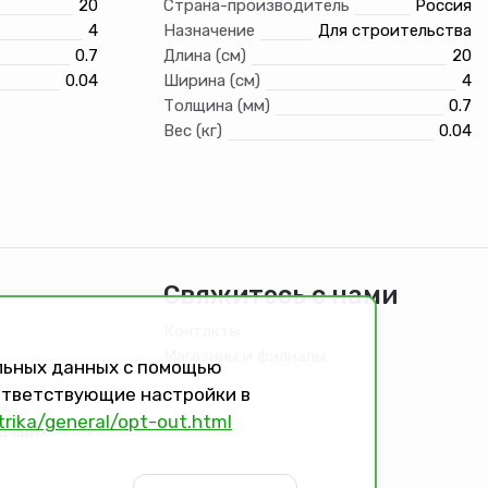
20
Страна-производитель
Россия
4
Назначение
Для строительства
0.7
Длина (см)
20
0.04
Ширина (см)
4
Толщина (мм)
0.7
Вес (кг)
0.04
Свяжитесь с нами
Контакты
Магазины и филиалы
альных данных с помощью
оответствующие настройки в
ы
trika/general/opt-out.html
идящих