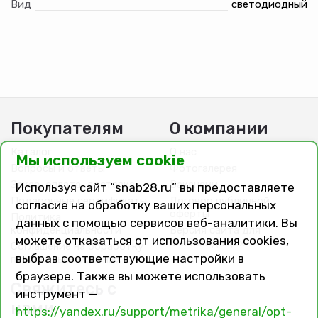
Вид
светодиодный
Покупателям
О компании
Каталог
О нас
Мы используем cookie
Вопросы и ответы
Фотогалерея
Заказ, оплата, доставка
Вакансии
Используя сайт “snab28.ru” вы предоставляете
Подарочные сертификаты
Договор публичной
согласие на обработку ваших персональных
оферты
Политика
данных с помощью сервисов веб-аналитики. Вы
конфиденциальности
Версия сайта для
можете отказаться от использования cookies,
слабовидящих
Соглашение на обработку
выбрав соответствующие настройки в
персональных данных
браузере. Также вы можете использовать
Свяжитесь с
инструмент —
нами
https://yandex.ru/support/metrika/general/opt-