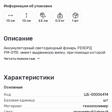
Информация об упаковке
13 см
13 см
22 см
0.5 кг
1 шт
Описание
Аккумуляторный светодиодный фонарь РЕКОРД
РМ-0115 имеет выдвижную вилку, при помощи которой
прибор подключается к розетке для заряда
аккумулятора. Фонарь оснащен 2 встроенными
аккумуляторами. Изделие имеет 15 светодиодов Straw-
Hat. Мощный переносной прибор можно брать с собой в
дорогу, так как он способен работать до 8 часов без
Характеристики
подзаряда.
Основные
Код
ЦБ-00006414
Базовая единица
шт
Материал
технополимер
Цвет
оранжевый/чёрный