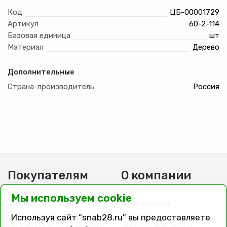
расположены в 5 рядов, поэтому щетка эффективно
Код
ЦБ-00001729
убирает мусор. Материал корпуса — древесина твердых
Артикул
60-2-114
пород, обеспечивающая ему высокую прочность. Ворс
Базовая единица
шт
устойчив к истиранию и крепко держится в основании,
поэтому щетка рассчитана на долгий срок службы.
Материал
Дерево
Тулейка выполнена из металла, что повышает
надежность щетки. Наклонная тулейка обеспечивает
Дополнительные
положение черенка, удобное для длительной работы."
Страна-производитель
Россия
Покупателям
О компании
Каталог
О нас
Мы используем cookie
Вопросы и ответы
Фотогалерея
Заказ, оплата, доставка
Вакансии
Используя сайт “snab28.ru” вы предоставляете