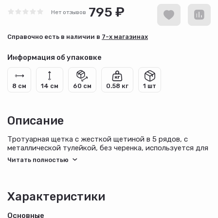
795 ₽
Нет отзывов
Cправочно есть в наличии в
7-х магазинах
Информация об упаковке
8 см
14 см
60 см
0.58 кг
1 шт
Описание
Тротуарная щетка с жесткой щетиной в 5 рядов, с
металлической тулейкой, без черенка, используется для
подметания пола в жилых, технических и хозяйственных
помещениях, а также для уборки на лестницах, уличных
дорожках, тротуарах, площадках. Пригодится при
монтаже наливных полов и бетонных стяжек, поскольку
жесткая щетина позволяет удалять воздушные пузырьки
Характеристики
и выравнивать поверхность после нанесения раствора.
Щетка подходит для очистки больших территорий.
Основные
Черенок приобретается отдельно. Пучки щетины