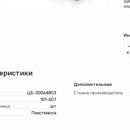
Ще
пл
Ин
6
еристики
Дополнительные
ЦБ-00064803
Страна-производитель
101-507
иница
шт
Пластмасса