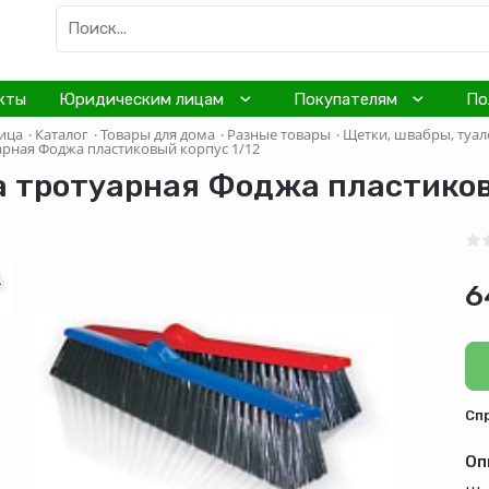
кты
Юридическим лицам
Покупателям
По
ица
·
Каталог
·
Товары для дома
·
Разные товары
·
Щетки, швабры, туал
арная Фоджа пластиковый корпус 1/12
 тротуарная Фоджа пластиков
6
Cп
Оп