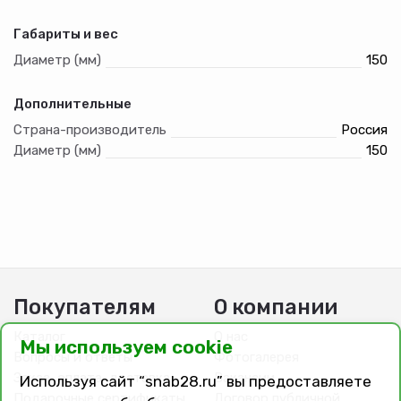
Габариты и вес
Диаметр (мм)
150
Дополнительные
Страна-производитель
Россия
Диаметр (мм)
150
Покупателям
О компании
Каталог
О нас
Мы используем cookie
Вопросы и ответы
Фотогалерея
Заказ, оплата, доставка
Вакансии
Используя сайт “snab28.ru” вы предоставляете
Подарочные сертификаты
Договор публичной