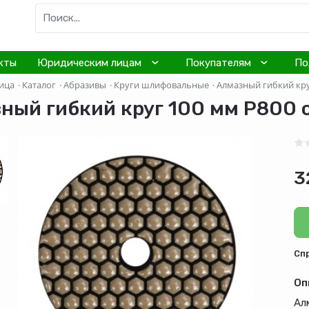
кты
Юридическим лицам
Покупателям
По
ица
·
Каталог
·
Абразивы
·
Круги шлифовальные
·
Алмазный гибкий кру
ный гибкий круг 100 мм Р800 
3
Cп
Оп
Ал