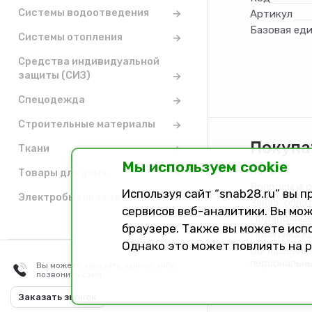
Системы водоотведения
Артикул
Базовая ед
Системы отопления
Средства индивидуальной
защиты (СИЗ)
Спецодежда
Строительные материалы
Покупа
Ткани
Мы используем cookie
Каталог
Товары для дома
Вопросы и 
Используя сайт “snab28.ru” вы 
Электробытовая техника
Заказ, опла
сервисов веб-аналитики. Вы мож
Подарочные
браузере. Также вы можете исп
Политика к
Однако это может повлиять на 
Соглашение 
персональн
Вы можете заказать звонок, либо
позвонить сами
Разработано в
Dark Studio
Заказать звонок