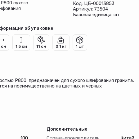
 Р800 сухого
Код: ЦБ-00013853
ифования
Артикул: 73504
Базовая единица: шт
формация об упаковке
1 см
1.5 см
11 см
0.1 кг
1 шт
остью P800, предназначен для сухого шлифования гранита,
тся на преимущественно на цветных и черных
иала и применяется для чистового шлифования. Гибкость
я на УШМ с установленной опорной тарелкой для АГШК.
ачестве связки использован качественный термопластик,
ет высоким рабочим ресурсом.
ежду ними - «черепашка» обеспечивает эффективный
ти.
Дополнительные
пучке опорной тарелки.
100
Страна-производитель
Китай