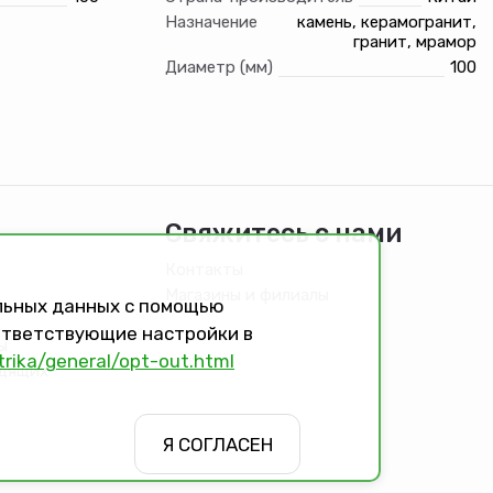
Назначение
камень, керамогранит,
гранит, мрамор
Диаметр (мм)
100
Свяжитесь с нами
Контакты
Магазины и филиалы
альных данных с помощью
оответствующие настройки в
ы
trika/general/opt-out.html
идящих
Я СОГЛАСЕН