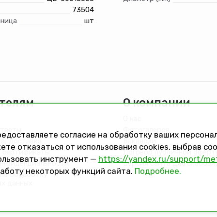
73504
иница
шт
телям
О компании
О нас
ответы
Фотогалерея
предоставляете согласие на обработку ваших персон
та, доставка
Вакансии
ете отказаться от использования cookies, выбрав с
 сертификаты
Договор публичной оферт
ользовать инструмент —
https://yandex.ru/support/me
онфиденциальности
Версия сайта для слабов
работу некоторых функций сайта.
Подробнее.
на обработку
ых данных