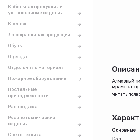
Кабельная продукция и
установочные изделия
Крепеж
Лакокрасочная продукция
Обувь
Одежда
Отделочные материалы
Описан
Пожарное оборудование
Алмазный ги
мрамора, пр
Постельные
поверхностя
принадлежности
круга упрощ
Преимущес
Распродажа
Рабочая пов
благодаря ч
Характ
Резинотехнические
Рабочая по
изделия
отвод шлам
Основные
Система кре
Светотехника
Код