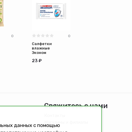
0
0
Салфетки
влажные
Эконом
смарт
23 ₽
№15 по
108
Свяжитесь с нами
Контакты
Магазины и филиалы
альных данных с помощью