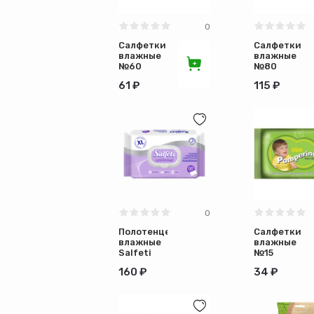
0
Салфетки
Салфетки
влажные
влажные
№60
№80
Smart по
House Lux
61 ₽
115 ₽
30шт
по 20 шт
0
Полотенце
Салфетки
влажные
влажные
Salfeti
№15
№60
Pamperino
160 ₽
34 ₽
универсал
Kids по
по 10шт
108 шт