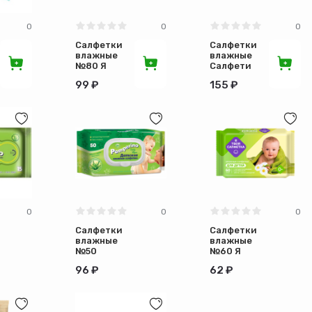
0
0
0
Салфетки
Салфетки
влажные
влажные
№80 Я
Салфети
твоя
№72 ЭКО
99 ₽
155 ₽
салфетка
антибак с
по 20шт
клапаном
0
0
0
Салфетки
Салфетки
влажные
влажные
№50
№60 Я
Pamperino
твоя
96 ₽
62 ₽
по 26 шт
салфетка
детские
(по30шт в
коробке)