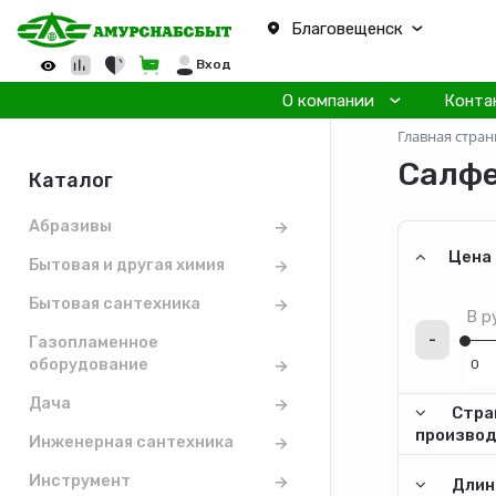
Благовещенск
Вход
О компании
Конта
Главная стран
Салфе
Каталог
Абразивы
Цена
Бытовая и другая химия
Бытовая сантехника
В р
-
Газопламенное
оборудование
Дача
Стра
произво
Инженерная сантехника
Инструмент
Длина