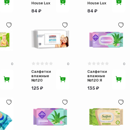
House Lux
House Lux
№50 для
№50 для
84 ₽
84 ₽
обуви
обуви с
гладкой
белой
кожи по
подошвой
26
по 26шт
0
0
0
Салфетки
Салфетки
влажные
влажные
№120
№120 Я
Smart
твоя
125 ₽
135 ₽
пласт
салфетка
крышка
(1х16)
пластиковая
крышка