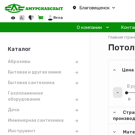
Благовещенск
Вход
О компании
Конта
Главная стран
Потол
Каталог
Абразивы
Цена
Бытовая и другая химия
Бытовая сантехника
В р
-
Газопламенное
оборудование
Дача
Стра
произво
Инженерная сантехника
Инструмент
Мате