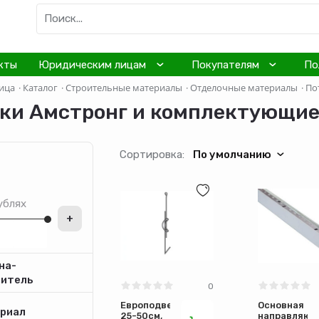
кты
Юридическим лицам
Покупателям
По
ица
·
Каталог
·
Строительные материалы
·
Отделочные материалы
·
По
ки Амстронг и комплектующи
Сортировка:
По умолчанию
ублях
+
на-
дитель
0
Европодвес
Основная
риал
25-50см,
направляющ