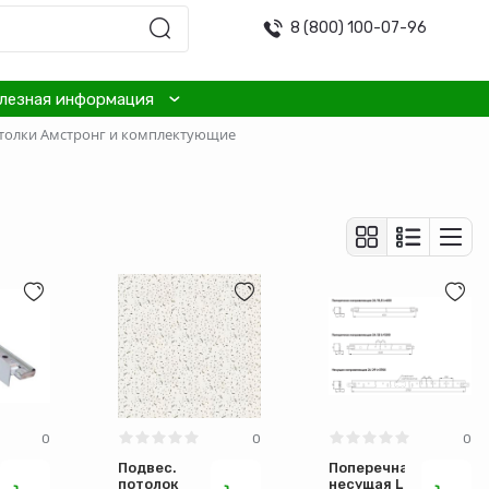
8 (800) 100-07-96
лезная информация
толки Амстронг и комплектующие
е
0
0
0
Подвес.
Поперечная
ая
потолок
несущая L