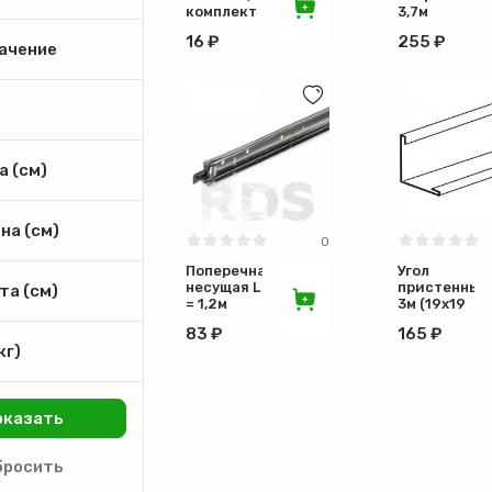
комплект
3,7м
подвесов
Norma T-
16 ₽
255 ₽
24
ачение
 (см)
на (см)
0
Поперечная
Угол
несущая L
пристенный
та (см)
= 1,2м
3м (19х19
Norma T-
мм)
83 ₽
165 ₽
24
кг)