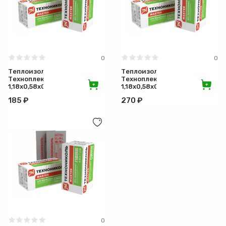
0
0
Теплоизоляция
Теплоизоляция
Техноплекс
Техноплекс
1,18х0,58х0,02
1,18х0,58х0,03
м
м
185 ₽
270 ₽
0