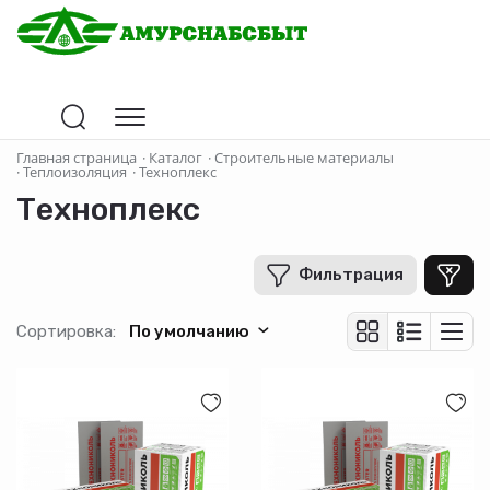
Цена
Главная страница
·
Каталог
·
Строительные материалы
·
Теплоизоляция
·
Техноплекс
Техноплекс
В рублях
-
+
Фильтрация
Страна-производитель
Сортировка:
По умолчанию
Высота (см)