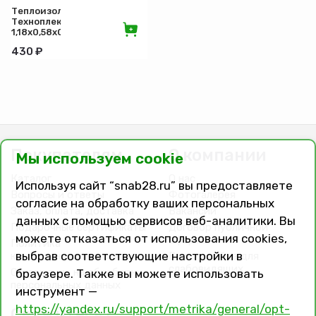
Теплоизоляция
Техноплекс
1,18х0,58х0,05
м
430 ₽
Покупателям
О компании
Мы используем cookie
Каталог
О нас
Используя сайт “snab28.ru” вы предоставляете
Вопросы и ответы
Фотогалерея
согласие на обработку ваших персональных
Заказ, оплата, доставка
Вакансии
данных с помощью сервисов веб-аналитики. Вы
Подарочные сертификаты
Договор публичной
можете отказаться от использования cookies,
оферты
Политика
выбрав соответствующие настройки в
конфиденциальности
Версия сайта для
слабовидящих
Соглашение на обработку
браузере. Также вы можете использовать
персональных данных
инструмент —
https://yandex.ru/support/metrika/general/opt-
Свяжитесь с