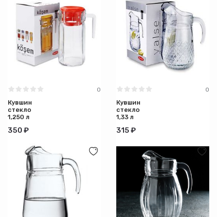
0
0
Кувшин
Кувшин
стекло
стекло
1,250 л
1,33 л
Kosem
Valse без
350 ₽
315 ₽
красная
крышки
крышка п/
п/уп 1/6
уп 1/6