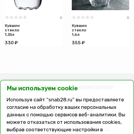
0
0
Кувшин
Кувшин
стекло
стекло
1,35л
1,6л
Silvana
Dance 1/6
330 ₽
355 ₽
без
крышки
1/6
Покупателям
О компании
Мы используем cookie
Каталог
О нас
Используя сайт “snab28.ru” вы предоставляете
Вопросы и ответы
Фотогалерея
согласие на обработку ваших персональных
Заказ, оплата, доставка
Вакансии
данных с помощью сервисов веб-аналитики. Вы
Подарочные сертификаты
Договор публичной
можете отказаться от использования cookies,
оферты
Политика
выбрав соответствующие настройки в
конфиденциальности
Версия сайта для