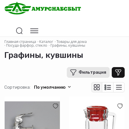
Цена
Главная страница
·
Каталог
·
Товары для дома
·
Посуда фарфор, стекло
·
Графины, кувшины
Графины, кувшины
В рублях
-
+
Фильтрация
Бренд
Сортировка:
По умолчанию
Pasabahce
Производитель
Страна-производитель