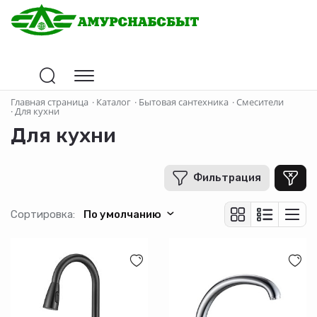
Цена
Главная страница
·
Каталог
·
Бытовая сантехника
·
Смесители
·
Для кухни
Для кухни
В рублях
-
+
Фильтрация
Бренд
Сортировка:
По умолчанию
ACCONA
AQUATTRO
Ex - Promt
LEDEME
MEGABREEZ