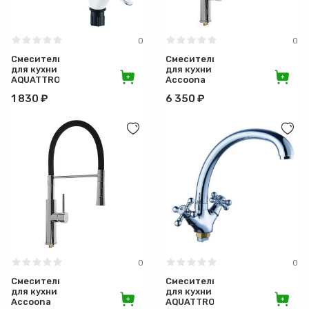
0
0
Смеситель
Смеситель
для кухни
для кухни
AQUATTRO
Accoona
рычажный
рычажный,
1 830 ₽
6 350 ₽
гибкий
латунный
излив 24
корпус,
см.
гибкий
черный
излив
0
0
Смеситель
Смеситель
для кухни
для кухни
Accoona
AQUATTRO