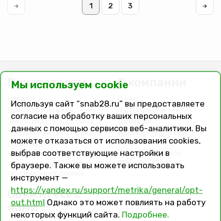
подводкой.
220мм,
1
2
3
карт.40мм
Покупателям
О компании
Мы используем cookie
Каталог
О нас
Используя сайт “snab28.ru” вы предоставляете
Вопросы и ответы
Фотогалерея
согласие на обработку ваших персональных
Заказ, оплата, доставка
Вакансии
данных с помощью сервисов веб-аналитики. Вы
Подарочные сертификаты
Договор публичной
можете отказаться от использования cookies,
оферты
Политика
выбрав соответствующие настройки в
конфиденциальности
Версия сайта для
слабовидящих
Соглашение на обработку
браузере. Также вы можете использовать
персональных данных
инструмент —
https://yandex.ru/support/metrika/general/opt-
Свяжитесь с
out.html
Однако это может повлиять на работу
нами
некоторых функций сайта.
Подробнее.