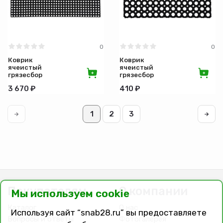
0
0
Коврик
Коврик
ячеистый
ячеистый
грязесборный
грязесборный
100*150*1,6см
40*60*1,6см
3 670 ₽
410 ₽
VORTEX
(12)
1
2
3
Покупателям
О компании
Мы используем cookie
Каталог
О нас
Используя сайт “snab28.ru” вы предоставляете
Вопросы и ответы
Фотогалерея