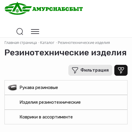
Цена
Главная страница
·
Каталог
·
Резинотехнические изделия
Резинотехнические изделия
В рублях
-
+
Фильтрация
Бренд
Рукава резиновые
VORTEX
Изделия резинотехнические
Производитель
Коврики в ассортименте
Рабочая температура (°С)