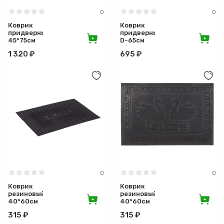
0
0
Коврик
Коврик
придверный
придверный
45*75см
D-65см
Медь
круглый
1 320 ₽
695 ₽
ПРИВЕТСТВИЕ
COMFORT
VORTEX
(12)
0
0
Коврик
Коврик
резиновый
резиновый
40*60см
40*60см
черный
черный
315 ₽
315 ₽
Welcome
ЛЕБЕДИ
SUNSTER
SUNSTER