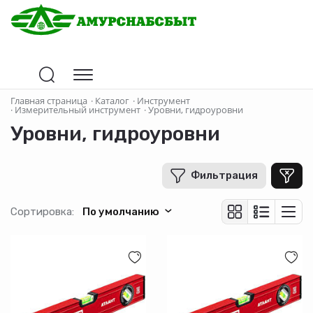
Цена
Главная страница
·
Каталог
·
Инструмент
·
Измерительный инструмент
·
Уровни, гидроуровни
Уровни, гидроуровни
В рублях
-
+
Фильтрация
Бренд
Сортировка:
По умолчанию
ЗУБР
СИБРТЕХ
MATRIX
STAYER
БАРС