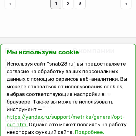
1
2
3
Покупателям
О компании
Мы используем cookie
Каталог
О нас
Используя сайт “snab28.ru” вы предоставляете
Вопросы и ответы
Фотогалерея
согласие на обработку ваших персональных
Заказ, оплата, доставка
Вакансии
данных с помощью сервисов веб-аналитики. Вы
Подарочные сертификаты
Договор публичной
можете отказаться от использования cookies,
оферты
Политика
выбрав соответствующие настройки в
конфиденциальности
Версия сайта для
слабовидящих
Соглашение на обработку
браузере. Также вы можете использовать
персональных данных
инструмент —
https://yandex.ru/support/metrika/general/opt-
Свяжитесь с
out.html
Однако это может повлиять на работу
нами
некоторых функций сайта.
Подробнее.