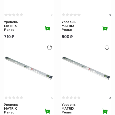
0
0
Уровень
Уровень
MATRIX
MATRIX
Рельс
Рельс
100см 3гл
120см 3гл
710 ₽
800 ₽
(1 пов)
(1 пов)
0
0
Уровень
Уровень
MATRIX
MATRIX
Рельс
Рельс