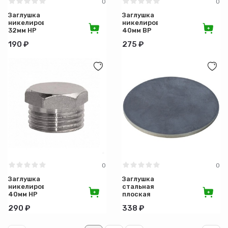
0
0
Заглушка
Заглушка
никелированная
никелированная
32мм НР
40мм ВР
190 ₽
275 ₽
0
0
Заглушка
Заглушка
никелированная
стальная
40мм НР
плоская
133х4
290 ₽
338 ₽