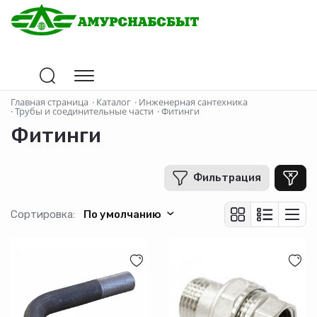
Цена
Главная страница
·
Каталог
·
Инженерная сантехника
·
Трубы и соединительные части
·
Фитинги
Фитинги
В рублях
-
+
Фильтрация
Бренд
Сортировка:
По умолчанию
TIM
Номинальный диаметр DN (мм)
Тип товара