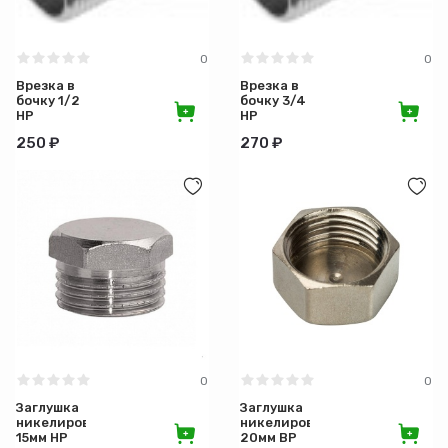
0
0
Врезка в
Врезка в
бочку 1/2
бочку 3/4
НР
НР
250 ₽
270 ₽
0
0
Заглушка
Заглушка
никелированная
никелированная
15мм НР
20мм ВР