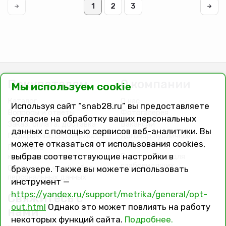
1
2
3
Покупателям
О компании
Мы используем cookie
Каталог
О нас
Используя сайт “snab28.ru” вы предоставляете
Вопросы и ответы
Фотогалерея
согласие на обработку ваших персональных
Заказ, оплата, доставка
Вакансии
данных с помощью сервисов веб-аналитики. Вы
Подарочные сертификаты
Договор публичной
можете отказаться от использования cookies,
оферты
Политика
выбрав соответствующие настройки в
конфиденциальности
Версия сайта для
слабовидящих
Соглашение на обработку
браузере. Также вы можете использовать
персональных данных
инструмент —
https://yandex.ru/support/metrika/general/opt-
Свяжитесь с
out.html
Однако это может повлиять на работу
нами
некоторых функций сайта.
Подробнее.