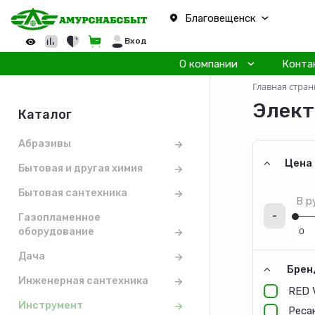
Благовещенск
Вход
О компании
Конта
Главная стран
Элект
Каталог
Абразивы
Цена
Бытовая и другая химия
Бытовая сантехника
В р
-
Газопламенное
оборудование
Дача
Брен
Инженерная сантехника
RED 
Инструмент
Реса