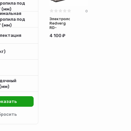
пропила под
 (мм)
0
имальная
пропила под
Электролобзик
Redverg
 (мм)
RD-
JS800М
лектация
4 100 ₽
кг)
дочный
(мм)