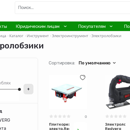
кты
Юридическим лицам
Покупателям
По
ица
·
Каталог
·
Инструмент
·
Электроинструмент
·
Электролобзики
ролобзики
Сортировка:
По умолчанию
ублях
+
д
0
VERG
Плиткорез
Электролоб
нта
электр.Redverg
Redverg