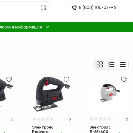
8 (800) 100-07-96
лезная информация
0
0
0
зик
Электролобзик
Электролобзик
Redverg
Л-55/600