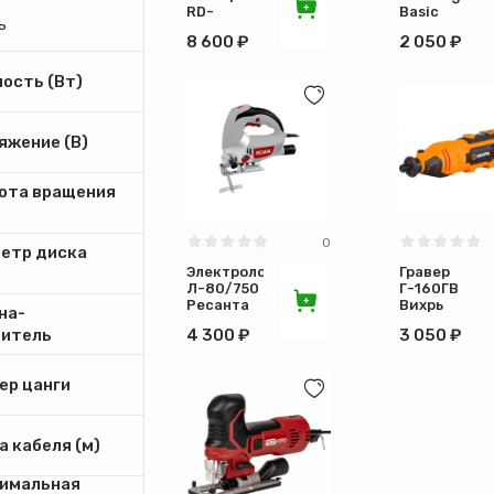
RD-
Basic
ь
184303
JS450
8 600 ₽
2 050 ₽
ость (Вт)
яжение (В)
ота вращения
0
етр диска
Электролобзик
Гравер
Л-80/750
Г-160ГВ
Ресанта
Вихрь
на-
75/9/3
72/4/2
4 300 ₽
3 050 ₽
дитель
ер цанги
 кабеля (м)
имальная