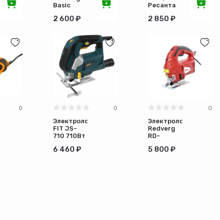
Basic
Ресанта
JS600
75/9/1
2 600 ₽
2 850 ₽
0
0
0
Электролобзик
Электролобзик
FIT JS-
Redverg
710 710Вт
RD-
80352
JS710-80
6 460 ₽
5 800 ₽