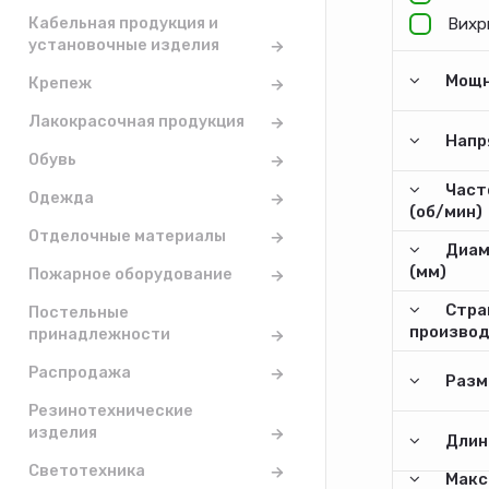
Кабельная продукция и
Вихр
установочные изделия
Мощн
Крепеж
Лакокрасочная продукция
Напр
Обувь
Част
Одежда
(об/мин)
Отделочные материалы
Диам
(мм)
Пожарное оборудование
Стра
Постельные
произво
принадлежности
Распродажа
Разм
Резинотехнические
изделия
Длина
Светотехника
Макс