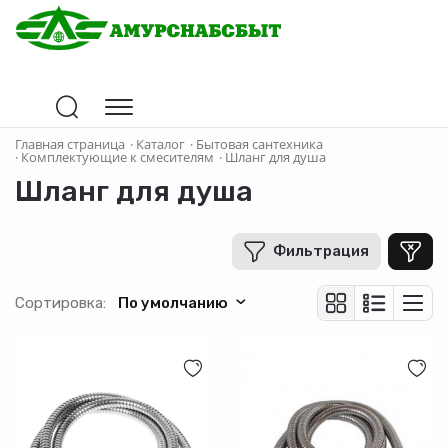
Цена
Главная страница
·
Каталог
·
Бытовая сантехника
·
Комплектующие к смесителям
·
Шланг для душа
Шланг для душа
В рублях
-
+
Фильтрация
Бренд
Сортировка:
По умолчанию
IDDIS
Milardo
ZOLLEN
Профсан