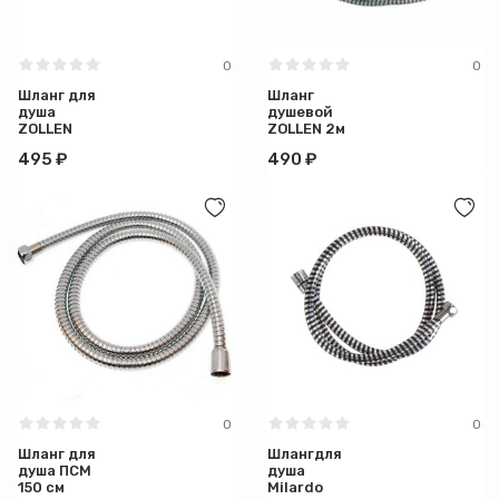
0
0
Шланг для
Шланг
душа
душевой
ZOLLEN
ZOLLEN 2м
175см
импорт-
495 ₽
490 ₽
импорт-
импорт
импорт
0
0
Шланг для
Шлангдля
душа ПСМ
душа
150 см
Milardo