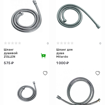
0
0
Шланг
Шланг для
душевой
душа
ZOLLEN
Milardo
150см
200 см.
575 ₽
1 000 ₽
импорт-
импорт