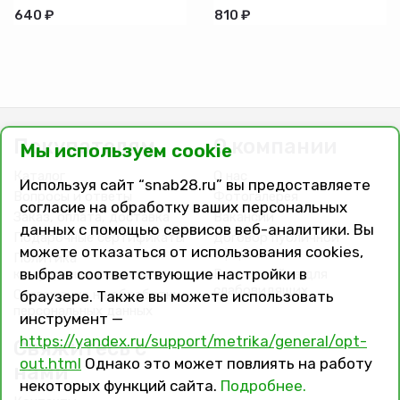
имп/имп.
ПВХ
640 ₽
810 ₽
200см
импорт-
импорт
Покупателям
О компании
Мы используем cookie
Каталог
О нас
Используя сайт “snab28.ru” вы предоставляете
Вопросы и ответы
Фотогалерея
согласие на обработку ваших персональных
Заказ, оплата, доставка
Вакансии
данных с помощью сервисов веб-аналитики. Вы
Подарочные сертификаты
Договор публичной
можете отказаться от использования cookies,
оферты
Политика
выбрав соответствующие настройки в
конфиденциальности
Версия сайта для
слабовидящих
Соглашение на обработку
браузере. Также вы можете использовать
персональных данных
инструмент —
https://yandex.ru/support/metrika/general/opt-
Свяжитесь с
out.html
Однако это может повлиять на работу
нами
некоторых функций сайта.
Подробнее.