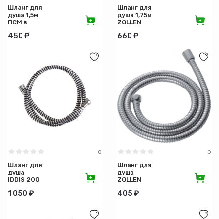
Шланг для
Шланг для
душа 1,5м
душа 1,75м
ПСМ в
ZOLLEN
оплетке
имп/имп,
450 ₽
660 ₽
русс-
двойной
импорт
замок,
хром
0
0
Шланг для
Шланг для
душа
душа
IDDIS 200
ZOLLEN
см
200см
1 050 ₽
405 ₽
импорт-
импорт
двойной
замок