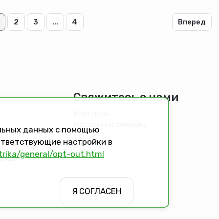
2
3
...
4
Вперед
Свяжитесь с нами
Контакты
Магазины и филиалы
альных данных с помощью
оответствующие настройки в
ы
trika/general/opt-out.html
идящих
Я СОГЛАСЕН