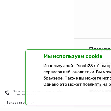
Покупа
Мы используем cookie
Каталог
Вопросы и 
Используя сайт “snab28.ru” вы 
Заказ, опла
сервисов веб-аналитики. Вы мож
Подарочные
браузере. Также вы можете исп
Политика к
Однако это может повлиять на 
Соглашение 
персональн
Вы можете заказать звонок, либо
позвонить сами
Разработано в
Dark Studio
Заказать звонок