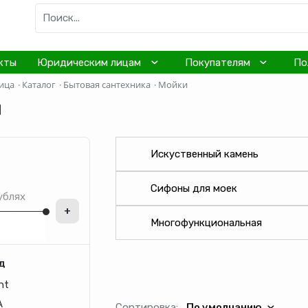
кты
Юридическим лицам
Покупателям
По
ица
·
Каталог
·
Бытовая сантехника
·
Мойки
и
Искуственный камень
Сифоны для моек
ублях
+
Многофункциональная
д
nt
A
Сортировка:
По умолчанию