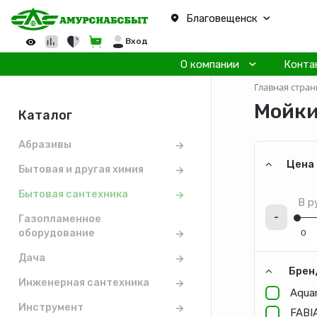
Благовещенск
Вход
О компании
Конта
Главная стран
Мойк
Каталог
Абразивы
Цена
Бытовая и другая химия
Бытовая сантехника
В р
-
Газопламенное
оборудование
Дача
Брен
Инженерная сантехника
Aqua
Инструмент
FABI