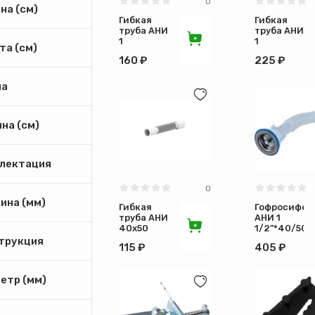
0
на (см)
Гибкая
Гибкая
труба АНИ
труба АНИ
1
1
та (см)
1/2х40/50
1/2х40/50
160 ₽
225 ₽
удлинённая
а
на (см)
лектация
0
ина (мм)
Гибкая
Гофросифон
труба АНИ
АНИ 1
40х50
1/2"*40/50
удлинённый
трукция
115 ₽
405 ₽
етр (мм)