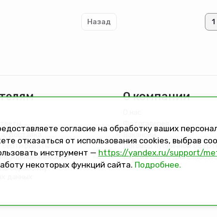
Назад
1
телям
О компании
О нас
ответы
Фотогалерея
предоставляете согласие на обработку ваших персон
та, доставка
Вакансии
ете отказаться от использования cookies, выбрав с
 сертификаты
Договор публичной оферт
ользовать инструмент —
https://yandex.ru/support/me
онфиденциальности
Версия сайта для слабов
работу некоторых функций сайта.
Подробнее.
на обработку
ых данных