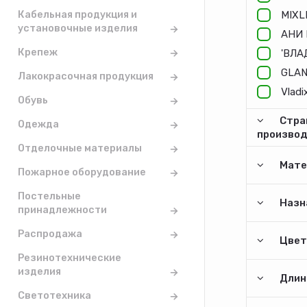
Кабельная продукция и
MIXL
установочные изделия
АНИ 
Крепеж
'ВЛА
GLA
Лакокрасочная продукция
Vladi
Обувь
Стра
Одежда
произво
Отделочные материалы
Мате
Пожарное оборудование
Постельные
Назн
принадлежности
Распродажа
Цвет
Резинотехнические
изделия
Длина
Светотехника