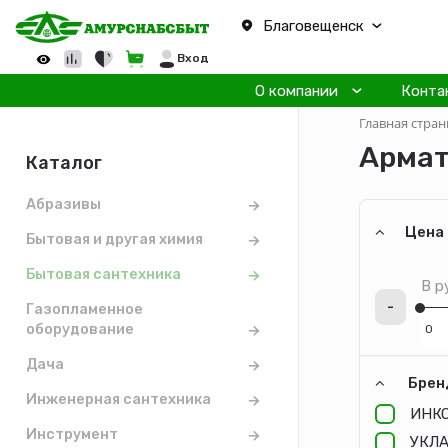
Благовещенск
Вход
О компании
Конта
Главная стран
Армат
Каталог
Абразивы
Цена
Бытовая и другая химия
Бытовая сантехника
В р
-
Газопламенное
оборудование
Дача
Брен
Инженерная сантехника
ИНК
Инструмент
УКЛ