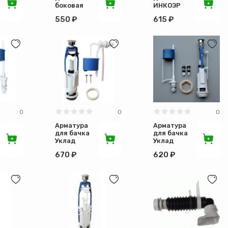
боковая
ИНКОЭР
подводка
кнопочная,
550 ₽
615 ₽
шток
боковая
Уклад
подводка
0
0
0
Арматура
Арматура
для бачка
для бачка
Уклад
Уклад
кнопочная,
универсальная
670 ₽
620 ₽
боковая
кнопочная,
подводка
нижняя
подводка