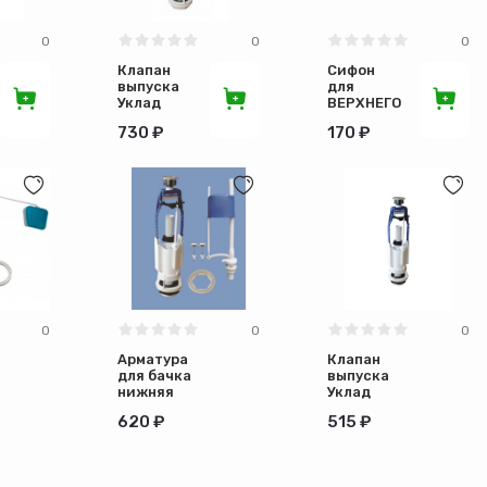
0
0
0
Клапан
Сифон
выпуска
для
Уклад
ВЕРХНЕГО
двухкнопочный
бачка без
730 ₽
170 ₽
шарового
клапана
0
0
0
Арматура
Клапан
для бачка
выпуска
нижняя
Уклад
подводка,
кнопочный
620 ₽
515 ₽
кнопка
хром,
А105.57.48.3