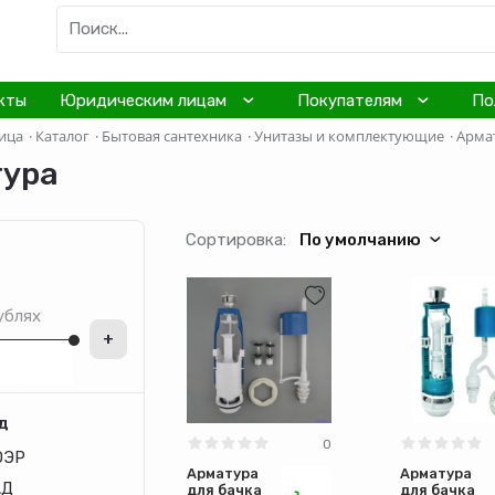
кты
Юридическим лицам
Покупателям
По
ица
·
Каталог
·
Бытовая сантехника
·
Унитазы и комплектующие
·
Арма
ура
Сортировка:
По умолчанию
ублях
+
д
0
ОЭР
Арматура
Арматура
АД
для бачка
для бачка