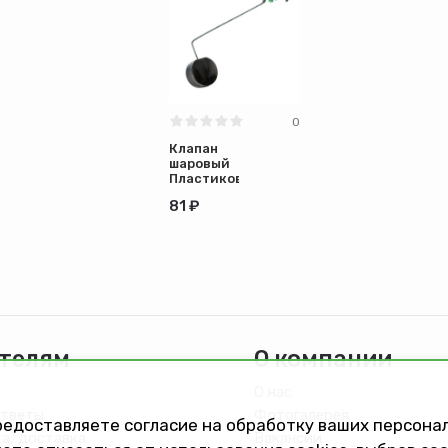
двтк
0
Клапан
шаровый
Пластиковый
81 ₽
телям
О компании
О нас
ответы
Фотогалерея
предоставляете согласие на обработку ваших персон
та, доставка
Вакансии