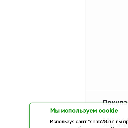
Покупа
Мы используем cookie
Каталог
Вопросы и 
Используя сайт “snab28.ru” вы 
Заказ, опла