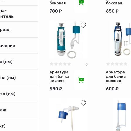
боковая
боковая
подводка
подводка
на-
780 ₽
650 ₽
кнопка
кнопка
дитель
хром 2-х
хром
ур Уклад
2режима
риал
ачение
 (см)
0
Арматура
Арматура
для бачка
для бачка
на (см)
нижняя
нижняя
подводка
подводка,
580 ₽
600 ₽
пл/
кнопка
та (см)
кнопка,
хром
клапан
ПР-давл.
ИНКОЭР
аж
кг)