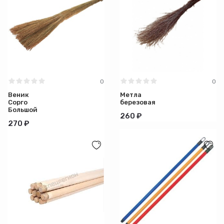
0
0
Веник
Метла
Сорго
березовая
Большой
260 ₽
1/50
270 ₽