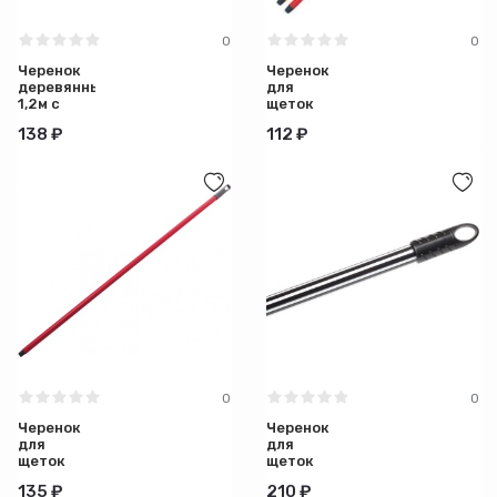
0
0
Черенок
Черенок
деревянный
для
1,2м с
щеток
резьбой
металлопластик
138 ₽
112 ₽
особопрочный
110см 1/25
0
0
Черенок
Черенок
для
для
щеток
щеток
Рок-н-
Степ
135 ₽
210 ₽
Ролл 120
120см