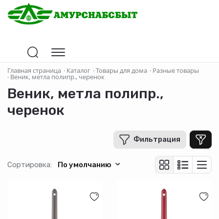
Цена
Главная страница
·
Каталог
·
Товары для дома
·
Разные товары
·
Веник, метла полипр., черенок
Веник, метла полипр.,
В рублях
-
+
черенок
Фильтрация
Производитель
Сортировка:
По умолчанию
Страна-производитель
Материал