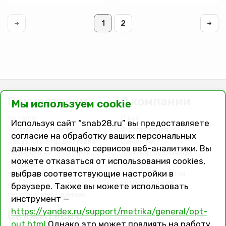
см
упрочненный
стальной
с
с
антискользящим
1
2
антискользящим
покрытием
покрытием
1/25
бордо
1/25
Покупателям
О компании
Мы используем cookie
Каталог
О нас
Используя сайт “snab28.ru” вы предоставляете
Вопросы и ответы
Фотогалерея
согласие на обработку ваших персональных
Заказ, оплата, доставка
Вакансии
данных с помощью сервисов веб-аналитики. Вы
Подарочные сертификаты
Договор публичной
можете отказаться от использования cookies,
оферты
Политика
выбрав соответствующие настройки в
конфиденциальности
Версия сайта для
слабовидящих
Соглашение на обработку
браузере. Также вы можете использовать
персональных данных
инструмент —
https://yandex.ru/support/metrika/general/opt-
Свяжитесь с
out.html
Однако это может повлиять на работу