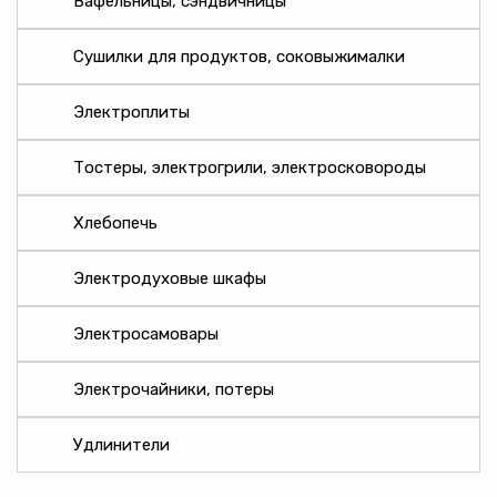
Вафельницы, сэндвичницы
SOLARIS
Bayerhoff
Сушилки для продуктов, соковыжималки
TWIN-HIT
Power Cube
Электроплиты
ЭРА
Тостеры, электрогрили, электросковороды
ARTSUN
Uniel
Хлебопечь
Universal
Джетт
Электродуховые шкафы
Пересвет
Ладомир
Электросамовары
LINZO
Прогресс
Электрочайники, потеры
Меркурий
Удлинители
Toker
Аксион