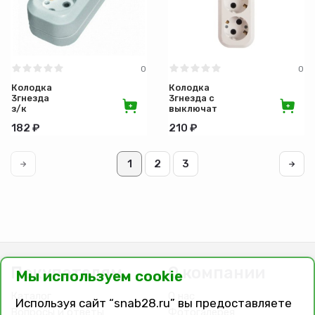
0
0
Колодка
Колодка
3гнезда
3гнезда с
з/к
выключателем
з/к
182 ₽
210 ₽
1
2
3
Покупателям
О компании
Мы используем cookie
Каталог
О нас
Используя сайт “snab28.ru” вы предоставляете
Вопросы и ответы
Фотогалерея