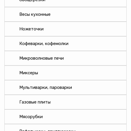
Galaxy
MercuryHaus
Весы кухонные
Optima
Vigor
Ножеточки
WILLMARK
Кофеварки, кофемолки
Аксион
Добрыня
Микроволновые печи
Добрыня
Добрыня
Миксеры
Злата
Лысьва
Мультиварки, пароварки
Мечта
Прогресс
Газовые плиты
УНИВЕРСАЛ
Мясорубки
CYCLONE
KERAMIK