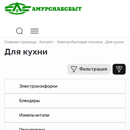
Цена
Главная страница
·
Каталог
·
Электробытовая техника
·
Для кухни
Для кухни
В рублях
-
+
Фильтрация
Бренд
Электроконфорки
BRAYER
Блендеры
Axion
BRAYER
Измельчители
FIRST
FIRST
Овощерезки