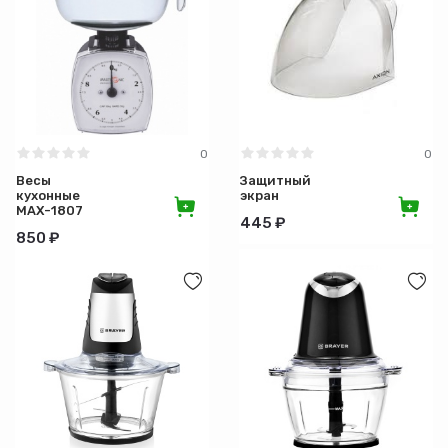
Максимальная температура нагрева (°С)
Цвет
Длина (см)
0
0
Весы
Защитный
кухонные
экран
Ширина (см)
MAX-1807
445 ₽
850 ₽
Длина кабеля (м)
Высота (см)
Форма
Глубина (см)