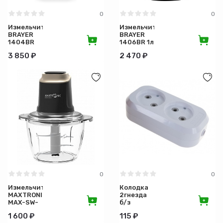
Комплектация
0
0
Измельчитель
Измельчитель
BRAYER
BRAYER
Конструкция
1404BR
1406BR 1л
500Вт
3 850 ₽
2 470 ₽
Диаметр (мм)
Монтаж
Вес (кг)
Подключение
0
0
Объем (л)
Измельчитель
Колодка
MAXTRONIC
2гнезда
MAX-SW-
б/з
Вид
224
1 600 ₽
115 ₽