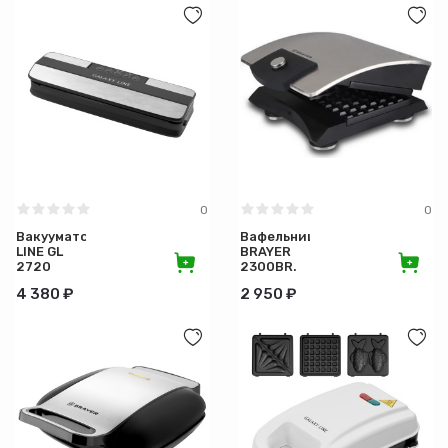
Производитель
Материал бака
Количество программ
Программы
0
0
Таймер
Вакууматор
Вафельница
LINE GL
BRAYER
2720
2300BR.
Степень защиты (IP)
130Вт
4 380 ₽
2 950 ₽
Тип управления
Напряжение (В)
Регулировка температуры