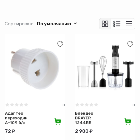
MAXTRONIC
Меркурий
WEBO
Сортировка:
По умолчанию
Аврора
DOMTOK
Тип соединения
Размер
Тип покрытия
0
0
Мощность (Вт)
Адаптер
Блендер
переходник
BRAYER
А-109 б/з
1244BR
Вес выпечки (кг)
6А
72 ₽
2 900 ₽