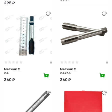
295 ₽
0
0
Метчик М
Метчик М
24
24х3,0
360 ₽
360 ₽