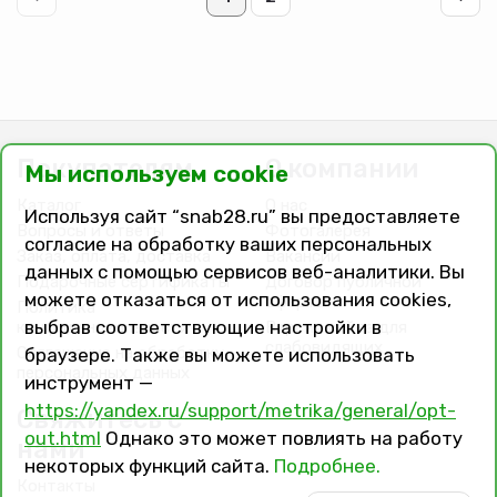
Покупателям
О компании
Мы используем cookie
Каталог
О нас
Используя сайт “snab28.ru” вы предоставляете
Вопросы и ответы
Фотогалерея
согласие на обработку ваших персональных
Заказ, оплата, доставка
Вакансии
данных с помощью сервисов веб-аналитики. Вы
Подарочные сертификаты
Договор публичной
можете отказаться от использования cookies,
оферты
Политика
выбрав соответствующие настройки в
конфиденциальности
Версия сайта для
слабовидящих
Соглашение на обработку
браузере. Также вы можете использовать
персональных данных
инструмент —
https://yandex.ru/support/metrika/general/opt-
Свяжитесь с
out.html
Однако это может повлиять на работу
нами
некоторых функций сайта.
Подробнее.
Контакты