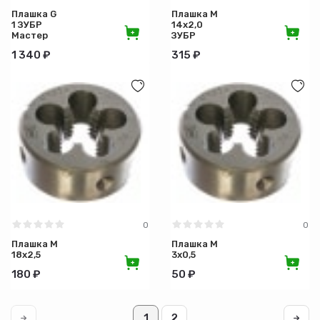
Плашка G
Плашка М
1 ЗУБР
14х2,0
Мастер
ЗУБР
Мастер
1 340 ₽
315 ₽
0
0
Плашка М
Плашка М
18х2,5
3х0,5
180 ₽
50 ₽
1
2