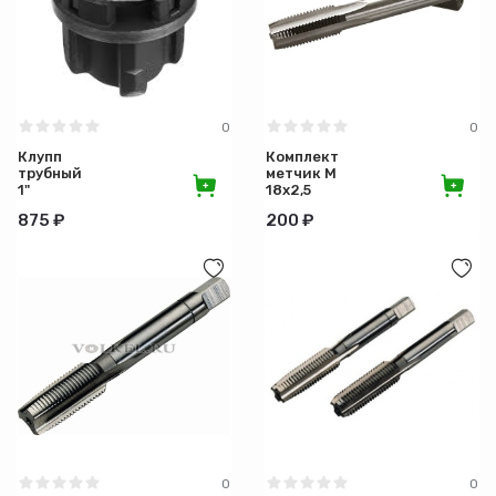
Производитель
Страна-производитель
Материал
0
0
Клупп
Комплект
трубный
метчик М
Назначение
1"
18х2,5
Сибртех
875 ₽
200 ₽
Длина (см)
Ширина (см)
Высота (см)
Толщина (мм)
0
0
Диаметр (мм)