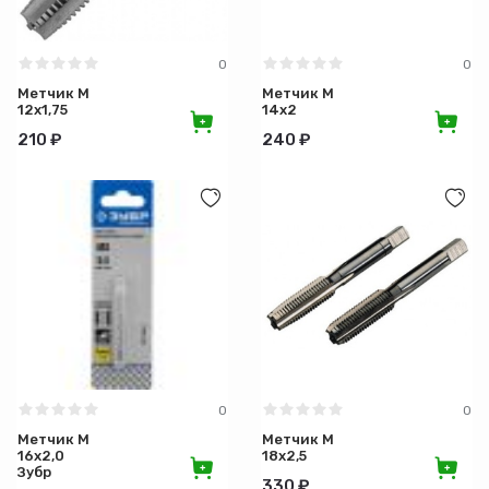
0
0
Метчик М
Метчик М
12х1,75
14х2
210 ₽
240 ₽
0
0
Метчик М
Метчик М
16х2,0
18х2,5
Зубр
330 ₽