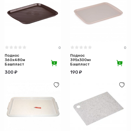
0
0
Поднос
Поднос
360х480мм,
395х300мм,
Башпласт
Башпласт
300 ₽
190 ₽