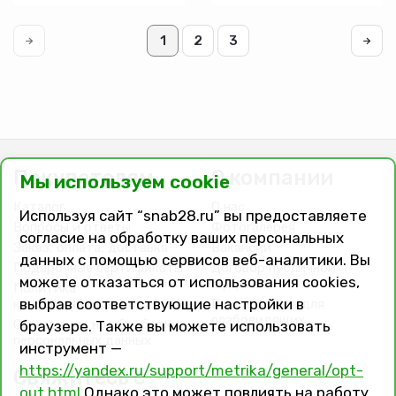
пластика
1
2
3
Покупателям
О компании
Мы используем cookie
Каталог
О нас
Используя сайт “snab28.ru” вы предоставляете
Вопросы и ответы
Фотогалерея
согласие на обработку ваших персональных
Заказ, оплата, доставка
Вакансии
данных с помощью сервисов веб-аналитики. Вы
Подарочные сертификаты
Договор публичной
можете отказаться от использования cookies,
оферты
Политика
выбрав соответствующие настройки в
конфиденциальности
Версия сайта для
слабовидящих
Соглашение на обработку
браузере. Также вы можете использовать
персональных данных
инструмент —
https://yandex.ru/support/metrika/general/opt-
Свяжитесь с
out.html
Однако это может повлиять на работу