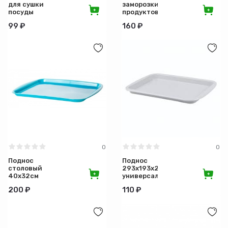
для сушки
заморозки
посуды
продуктов
30х40см
Башпласт
99 ₽
160 ₽
0
0
Поднос
Поднос
столовый
293х193х20мм
40х32см
универсальный
Ангарск
Бытпласт
200 ₽
110 ₽