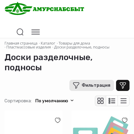
Цена
Главная страница
·
Каталог
·
Товары для дома
·
Пластмассовые изделия
·
Доски разделочные, подносы
Доски разделочные,
В рублях
-
+
подносы
Фильтрация
Производитель
Сортировка:
По умолчанию
Страна-производитель
Материал