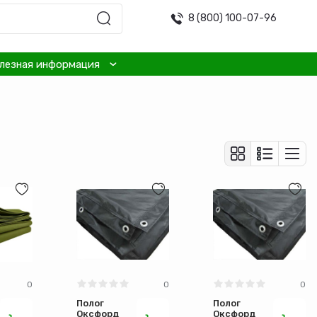
8 (800) 100-07-96
лезная информация
0
0
0
Полог
Полог
й
Оксфорд
Оксфорд