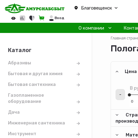
Благовещенск
Вход
О компании
Конта
Главная стран
Полог
Каталог
Абразивы
Цена
Бытовая и другая химия
Бытовая сантехника
В р
-
Газопламенное
оборудование
Дача
Стра
произво
Инженерная сантехника
Инструмент
Мате