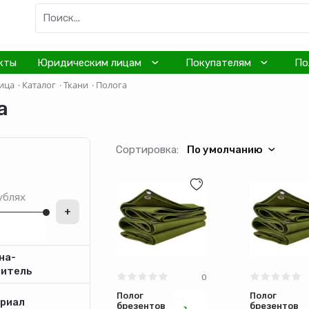
кты
Юридическим лицам
Покупателям
По
ица
·
Каталог
·
Ткани
·
Полога
а
Сортировка:
По умолчанию
ублях
+
на-
дитель
0
Полог
Полог
риал
брезентовый
брезентовы