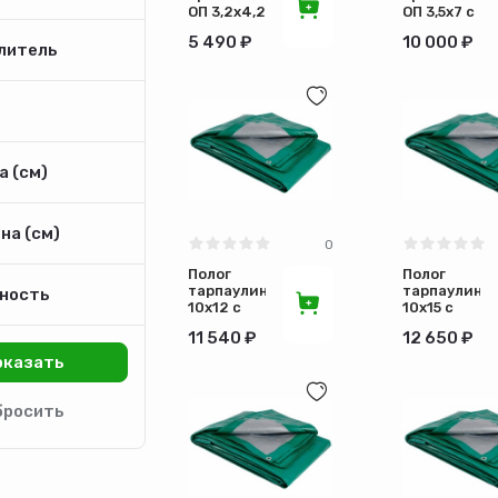
ОП 3,2х4,2
ОП 3,5х7 с
с
люверсами
5 490 ₽
10 000 ₽
люверсами
пл.400 г/
литель
пл.400 г/
м2
м2
 (см)
на (см)
0
Полог
Полог
тарпаулин
тарпаулин
ность
10х12 с
10х15 с
люверсами
люверсами
11 540 ₽
12 650 ₽
пл.120 гр/
пл.120 гр/
кв.м
кв.м