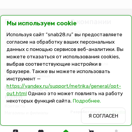
Покупателям
О компании
Мы используем cookie
Каталог
О нас
Используя сайт “snab28.ru” вы предоставляете
Вопросы и ответы
Фотогалерея
согласие на обработку ваших персональных
Заказ, оплата, доставка
Вакансии
данных с помощью сервисов веб-аналитики. Вы
Подарочные сертификаты
Договор публичной
можете отказаться от использования cookies,
оферты
Политика
выбрав соответствующие настройки в
конфиденциальности
Версия сайта для
слабовидящих
Соглашение на обработку
браузере. Также вы можете использовать
персональных данных
инструмент —
https://yandex.ru/support/metrika/general/opt-
Свяжитесь с
out.html
Однако это может повлиять на работу
нами
некоторых функций сайта.
Подробнее.
Контакты
Разработано в
Dark Studio
Магазины и филиалы
Я СОГЛАСЕН