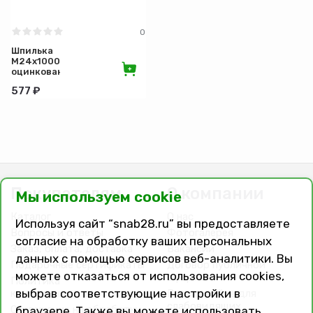
0
Шпилька
М24х1000
оцинкованная
577 ₽
Покупателям
О компании
Мы используем cookie
Каталог
О нас
Используя сайт “snab28.ru” вы предоставляете
Вопросы и ответы
Фотогалерея
согласие на обработку ваших персональных
Заказ, оплата, доставка
Вакансии
данных с помощью сервисов веб-аналитики. Вы
Подарочные сертификаты
Договор публичной
можете отказаться от использования cookies,
оферты
Политика
выбрав соответствующие настройки в
конфиденциальности
Версия сайта для
слабовидящих
Соглашение на обработку
браузере. Также вы можете использовать