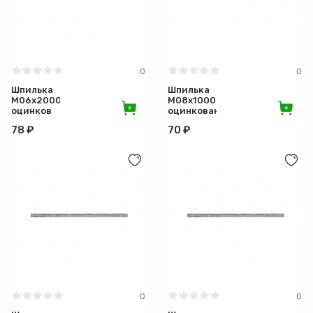
Диаметр (мм)
0
0
Шпилька
Шпилька
М06х2000
М08х1000
оцинков
оцинкованная
78 ₽
70 ₽
0
0