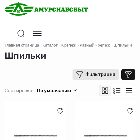
Цена
Главная страница
·
Каталог
·
Крепеж
·
Разный крепеж
·
Шпильки
Шпильки
В рублях
-
+
Фильтрация
Страна-производитель
Сортировка:
По умолчанию
Материал
Длина (см)