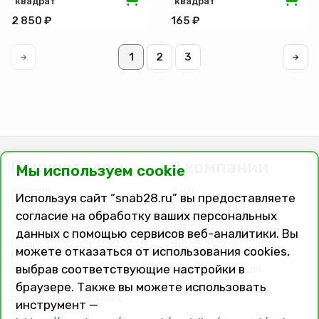
"квадрат"
"квадрат"
3мм с
4мм 15м
2 850 ₽
165 ₽
жилой
15-01-117
300м 15-
01-345
1
2
3
Покупателям
О компании
Мы используем cookie
Каталог
О нас
Используя сайт “snab28.ru” вы предоставляете
Вопросы и ответы
Фотогалерея
согласие на обработку ваших персональных
Заказ, оплата, доставка
Вакансии
данных с помощью сервисов веб-аналитики. Вы
Подарочные сертификаты
Договор публичной
можете отказаться от использования cookies,
оферты
Политика
выбрав соответствующие настройки в
конфиденциальности
Версия сайта для
слабовидящих
Соглашение на обработку
браузере. Также вы можете использовать
персональных данных
инструмент —