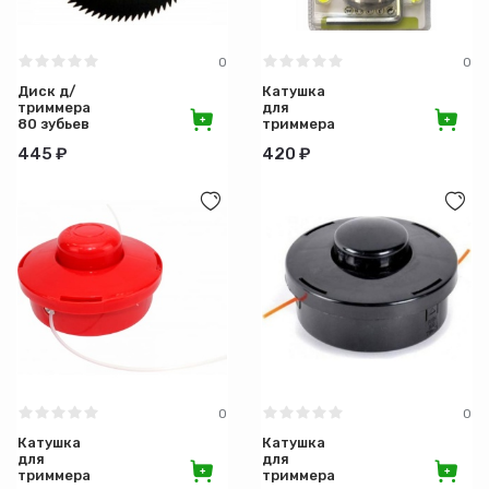
0
0
Диск д/
Катушка
триммера
для
80 зубьев
триммера
15-01-210
металическая
445 ₽
420 ₽
Бочка 15-
01-220
блистер
0
0
Катушка
Катушка
для
для
триммера
триммера