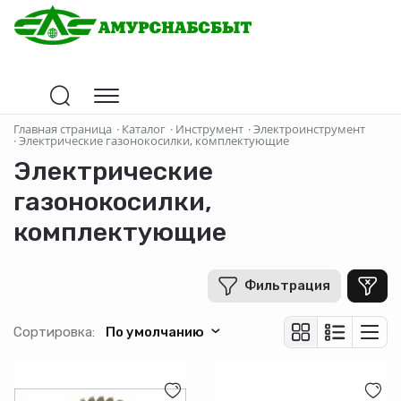
Цена
Главная страница
·
Каталог
·
Инструмент
·
Электроинструмент
·
Электрические газонокосилки, комплектующие
Электрические
В рублях
-
+
газонокосилки,
комплектующие
Бренд
ON
Фильтрация
МегаТрейд
Сортировка:
По умолчанию
Страна-производитель