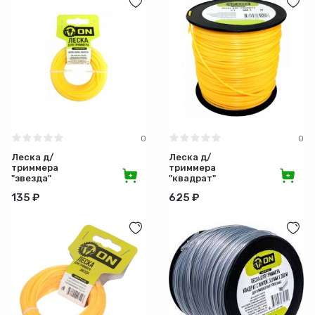
0
0
Леска д/
Леска д/
триммера
триммера
"звезда"
"квадрат"
4мм 15м
2,4мм
135 ₽
625 ₽
15-01-107
110м 15-
01-310 на
DIN
катушке