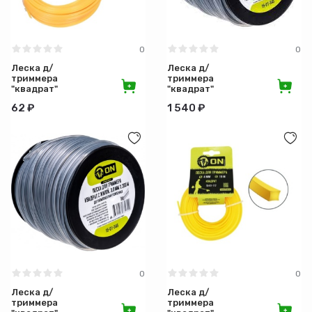
0
0
Леска д/
Леска д/
триммера
триммера
"квадрат"
"квадрат"
2,4мм 15м
3мм с
62 ₽
1 540 ₽
15-01-014
жилой
150м 15-
01-344
0
0
Леска д/
Леска д/
триммера
триммера