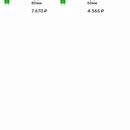
80мм
50мм
30ч6бр
30ч6бр
7 670 ₽
4 365 ₽