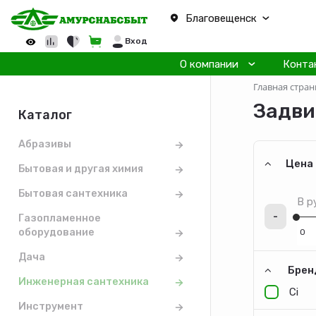
Благовещенск
Вход
О компании
Конта
Главная стран
Задв
Каталог
Абразивы
Цена
Бытовая и другая химия
Бытовая сантехника
В р
-
Газопламенное
оборудование
Дача
Брен
Инженерная сантехника
Ci
Инструмент