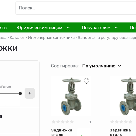
кты
Юридическим лицам
Покупателям
По
ица
·
Каталог
·
Инженерная сантехника
·
Запорная и регулирующая ар
ижки
Сортировка:
По умолчанию
ублях
+
д
0
Задвижка
Задвижка
сталь
сталь