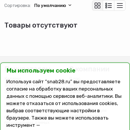
Сортировка:
По умолчанию
Товары отсутствуют
Покупателям
О компании
Мы используем cookie
Каталог
О нас
Используя сайт “snab28.ru” вы предоставляете
Вопросы и ответы
Фотогалерея
согласие на обработку ваших персональных
Заказ, оплата, доставка
Вакансии
данных с помощью сервисов веб-аналитики. Вы
Подарочные сертификаты
Договор публичной
можете отказаться от использования cookies,
оферты
Политика
выбрав соответствующие настройки в
конфиденциальности
Версия сайта для
слабовидящих
Соглашение на обработку
браузере. Также вы можете использовать
персональных данных
инструмент —