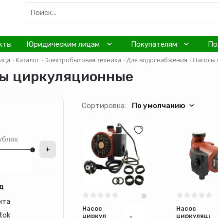
кты
Юридическим лицам
Покупателям
По
ица
·
Каталог
·
Электробытовая техника
·
Для водоснабжения
·
Насосы
ы циркуляционные
Сортировка:
По умолчанию
ублях
+
д
0
нта
Насос
Насос
tok
циркул
циркуляцио