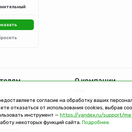
инительный
телям
О компании
О нас
ответы
Фотогалерея
предоставляете согласие на обработку ваших персон
та, доставка
Вакансии
ете отказаться от использования cookies, выбрав с
 сертификаты
Договор публичной оферт
ользовать инструмент —
https://yandex.ru/support/me
онфиденциальности
Версия сайта для слабов
работу некоторых функций сайта.
Подробнее.
на обработку
ых данных