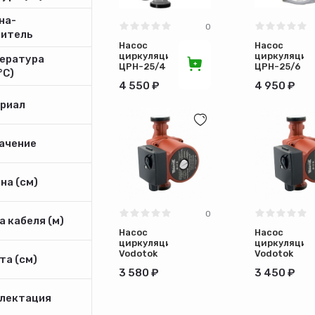
на-
0
дитель
Насос
Насос
циркуляционный
циркуляцио
ература
ЦРН-25/4
ЦРН-25/6
°С)
Ресанта
Ресанта
4 550 ₽
4 950 ₽
77/7/1
77/7/2
риал
ачение
на (см)
0
 кабеля (м)
Насос
Насос
циркуляционный
циркуляцио
Vodotok
Vodotok
та (см)
XRS 32/4-
XRS 25/6-
3 580 ₽
3 450 ₽
180
180
лектация