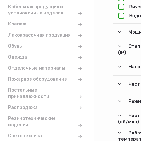
Кабельная продукция и
Вихр
установочные изделия
Водо
Крепеж
Мощн
Лакокрасочная продукция
Обувь
Степ
(IP)
Одежда
Напр
Отделочные материалы
Пожарное оборудование
Часто
Постельные
принадлежности
Режи
Распродажа
Част
Резинотехнические
(об/мин)
изделия
Рабо
Светотехника
температ