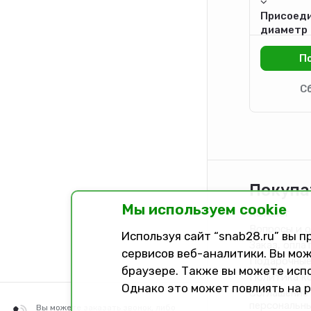
Присоед
диаметр
Покупа
Мы используем cookie
Каталог
Вопросы и 
Используя сайт “snab28.ru” вы 
Заказ, опла
сервисов веб-аналитики. Вы мож
Подарочные
браузере. Также вы можете исп
Политика к
Однако это может повлиять на 
Соглашение 
персональн
Вы можете заказать звонок, либо