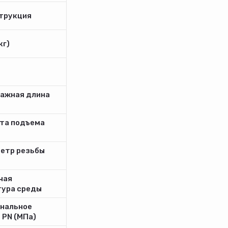
трукция
кг)
ажная длина
та подъема
етр резьбы
чая
ура среды
нальное
 PN (МПа)