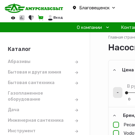
Благовещенск
Вход
О компании
Конта
Главная стран
Насос
Каталог
Абразивы
Цена
Бытовая и другая химия
Бытовая сантехника
В р
-
Газопламенное
оборудование
Дача
Брен
Инженерная сантехника
Реса
Инструмент
Vodo