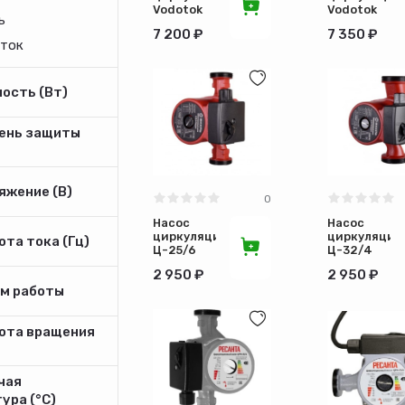
Vodotok
Vodotok
ь
XRS 25/8-
XRS 32/8-
7 200 ₽
7 350 ₽
180 130л/
180
ток
мин Н-8м
ость (Вт)
ень защиты
яжение (В)
0
Насос
Насос
циркуляционный
циркуляцио
та тока (Гц)
Ц-25/6
Ц-32/4
Стандарт
Стандарт
2 950 ₽
2 950 ₽
Вихрь
Вихрь
м работы
68/7/7
68/7/8
ота вращения
чая
ура (°С)