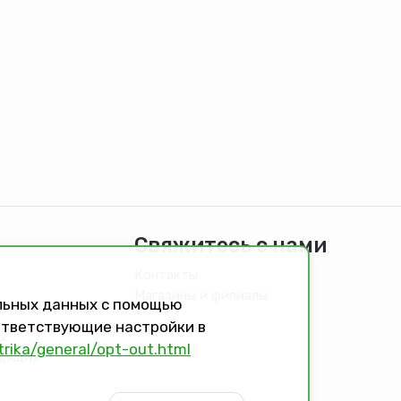
Свяжитесь с нами
Контакты
Магазины и филиалы
альных данных с помощью
оответствующие настройки в
ы
trika/general/opt-out.html
идящих