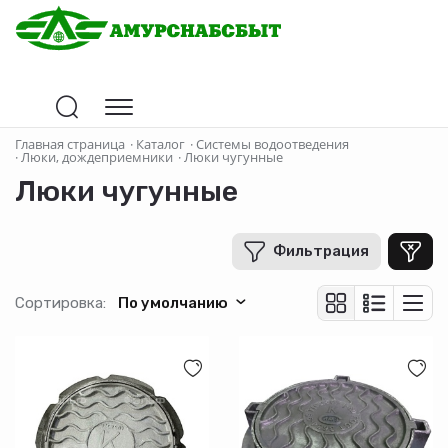
Цена
Главная страница
·
Каталог
·
Системы водоотведения
·
Люки, дождеприемники
·
Люки чугунные
Люки чугунные
В рублях
-
+
Фильтрация
Страна-производитель
Сортировка:
По умолчанию
Материал