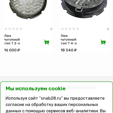
0
0
Люк
Люк
чугунный
чугунный
тип Т 2-х
тип Т 4-х
ушковый
ушковый
16 000 ₽
18 340 ₽
250кН
250кН
Покупателям
О компании
Мы используем cookie
Каталог
О нас
Используя сайт “snab28.ru” вы предоставляете
Вопросы и ответы
Фотогалерея
согласие на обработку ваших персональных
Заказ, оплата, доставка
Вакансии
данных с помощью сервисов веб-аналитики. Вы