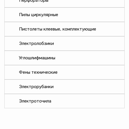
Перфораторы
Тип покрытия
Пилы циркулярные
Мощность (Вт)
Пистолеты клеевые, комплектующие
Производитель
Электролобзики
Программы
Углошлифмашины
Фены технические
Тип управления
Электрорубанки
Напряжение (В)
Электроточила
Частота тока (Гц)
Режим работы