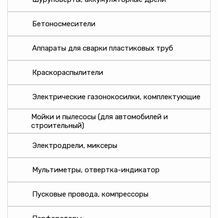
КРАТОН
Ресанта
Бетоносмесители
СПЕЦ
Вихрь
Аппараты для сварки пластиковых труб
Кратон
Краскораспылители
Трансвит
МегаТрейд
Электрические газонокосилки, комплектующие
DEFORT
Ресурс
Мойки и пылесосы (для автомобилей и
строительный)
Термолюкс
MAXTRONIC
Электродрели, миксеры
Спектр-прибор
Hanskonner
Мультиметры, отвертка-индикатор
Сибртех
Пусковые провода, компрессоры
Размер