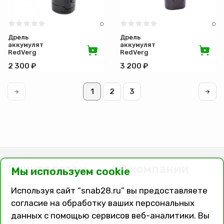
0
0
Дрель
Дрель
аккумуляторная
аккумуляторная
RedVerg
RedVerg
basic
basic
2 300 ₽
3 200 ₽
SD10L/1
SD12LE/2-
2
1
2
3
Покупателям
О компании
Мы используем cookie
Каталог
О нас
Используя сайт “snab28.ru” вы предоставляете
Вопросы и ответы
Фотогалерея
согласие на обработку ваших персональных
Заказ, оплата, доставка
Вакансии
данных с помощью сервисов веб-аналитики. Вы
Подарочные сертификаты
Договор публичной