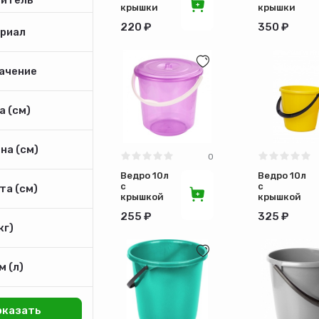
крышки
крышки
Башпласт
Крепыш
220 ₽
350 ₽
риал
ачение
 (см)
на (см)
0
Ведро 10л
Ведро 10л
с
с
та (см)
крышкой
крышкой
Хозяюшка
колор
255 ₽
325 ₽
Ангарск
кг)
 (л)