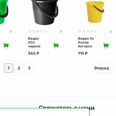
0
0
0
Ведро
Ведро 3л
20л
Колор
черное
Ангарск
без
без
365 ₽
115 ₽
крышки
крышки
Ангарск
1
2
3
Вперед
Свяжитесь с нами