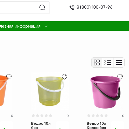
8 (800) 100-07-96
лезная информация
0
0
0
Ведро 10л
Ведро 10л
без
Колор без