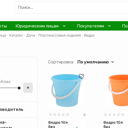
кты
Юридическим лицам
Покупателям
По
ица
·
Каталог
·
Дача
·
Пластмассовые изделия
·
Ведра
Сортировка:
По умолчанию
ублях
+
зводитель
0
на-
Ведро 10л
Ведро 10л
без
без
дитель