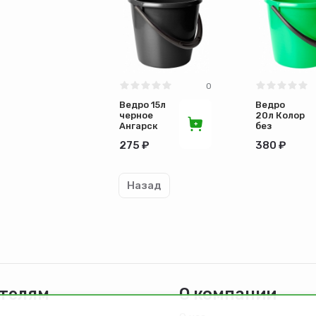
0
Ведро 15л
Ведро
черное
20л Колор
Ангарск
без
крышки
275 ₽
380 ₽
Ангарск
Назад
телям
О компании