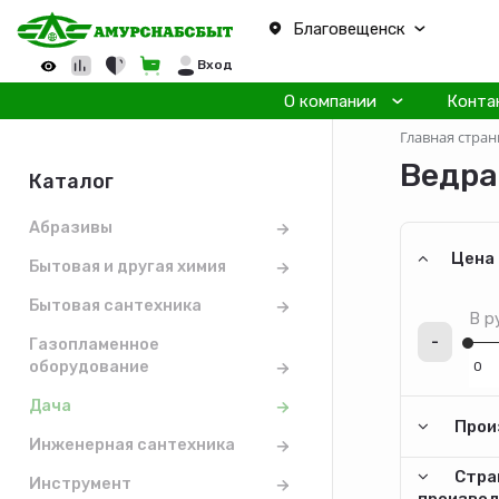
Благовещенск
Вход
О компании
Конта
Главная стран
Ведра
Каталог
Абразивы
Цена
Бытовая и другая химия
Бытовая сантехника
В р
-
Газопламенное
оборудование
Дача
Прои
Инженерная сантехника
Стра
Инструмент
произво