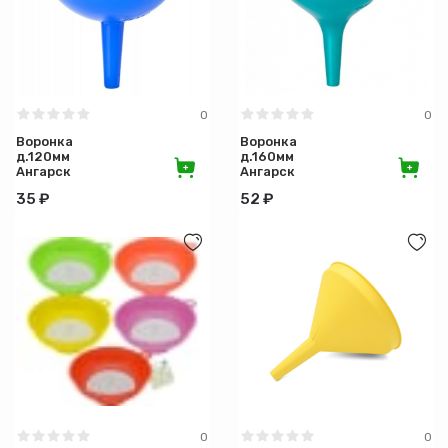
Материал
Назначение
0
0
Длина (см)
Воронка
Воронка
д.120мм
д.160мм
Ангарск
Ангарск
Ширина (см)
35 ₽
52 ₽
Высота (см)
Вес (кг)
0
0