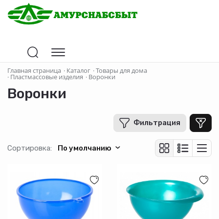
Цена
Главная страница
·
Каталог
·
Товары для дома
·
Пластмассовые изделия
·
Воронки
Воронки
В рублях
-
+
Фильтрация
Бренд
Сортировка:
По умолчанию
Restola
Производитель
Страна-производитель