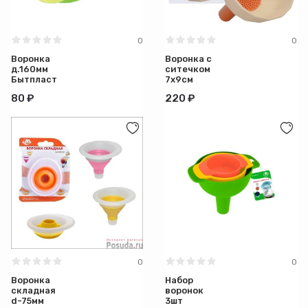
0
0
Воронка
Воронка с
д.160мм
ситечком
Бытпласт
7х9см
Мультидом
80 ₽
220 ₽
0
0
Воронка
Набор
складная
воронок
d-75мм
3шт