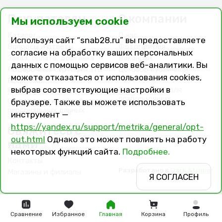
Покупателям
О компании
Мы используем cookie
Каталог
О нас
Используя сайт “snab28.ru” вы предоставляете
Вопросы и ответы
Фотогалерея
согласие на обработку ваших персональных
Заказ, оплата, доставка
Вакансии
данных с помощью сервисов веб-аналитики. Вы
Подарочные сертификаты
Договор публичной
можете отказаться от использования cookies,
оферты
Политика
выбрав соответствующие настройки в
конфиденциальности
Версия сайта для
слабовидящих
Соглашение на обработку
браузере. Также вы можете использовать
персональных данных
инструмент —
https://yandex.ru/support/metrika/general/opt-
Свяжитесь с
out.html
Однако это может повлиять на работу
нами
некоторых функций сайта.
Подробнее.
Контакты
Разработано в
Dark Studio
Магазины и филиалы
Я СОГЛАСЕН
Сравнение
Избранное
Главная
Корзина
Профиль