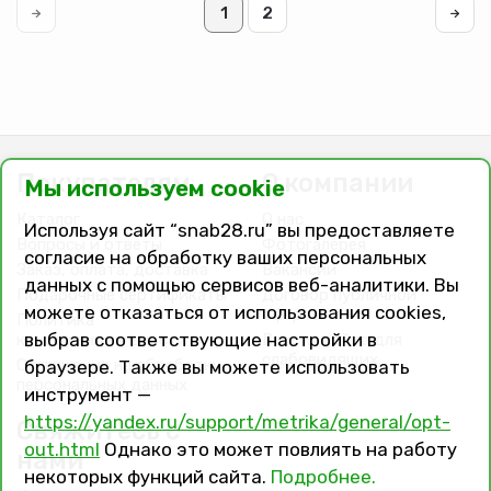
1
2
Покупателям
О компании
Мы используем cookie
Каталог
О нас
Используя сайт “snab28.ru” вы предоставляете
Вопросы и ответы
Фотогалерея
согласие на обработку ваших персональных
Заказ, оплата, доставка
Вакансии
данных с помощью сервисов веб-аналитики. Вы
Подарочные сертификаты
Договор публичной
можете отказаться от использования cookies,
оферты
Политика
выбрав соответствующие настройки в
конфиденциальности
Версия сайта для
слабовидящих
Соглашение на обработку
браузере. Также вы можете использовать
персональных данных
инструмент —
https://yandex.ru/support/metrika/general/opt-
Свяжитесь с
out.html
Однако это может повлиять на работу
нами
некоторых функций сайта.
Подробнее.