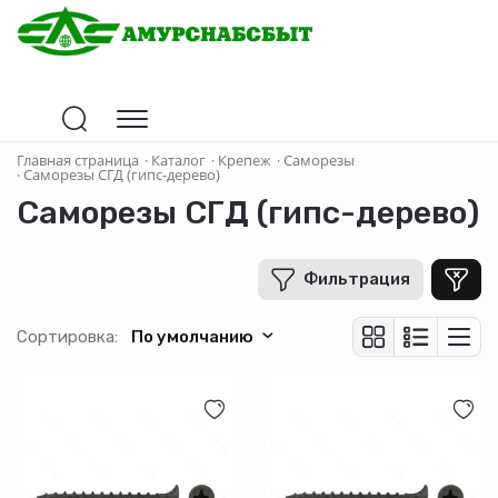
Цена
Главная страница
·
Каталог
·
Крепеж
·
Саморезы
·
Саморезы СГД (гипс-дерево)
Саморезы СГД (гипс-дерево)
В рублях
-
+
Фильтрация
Страна-производитель
Сортировка:
По умолчанию
Материал
Назначение