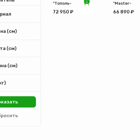
"Тополь-
"Master-
М" 14кВт
Х" 20кВт
72 950 ₽
66 890 ₽
риал
на (см)
та (см)
на (см)
кг)