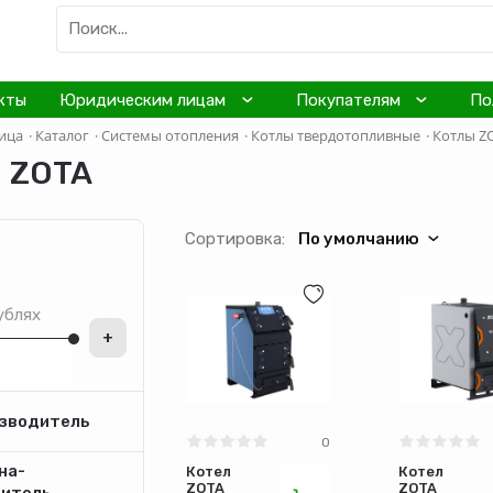
кты
Юридическим лицам
Покупателям
По
ица
·
Каталог
·
Системы отопления
·
Котлы твердотопливные
·
Котлы Z
 ZOTA
Сортировка:
По умолчанию
ублях
+
зводитель
0
на-
Котел
Котел
ZOTA
ZOTA
дитель