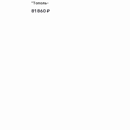
"Тополь-
М" 20кВт
81 860 ₽