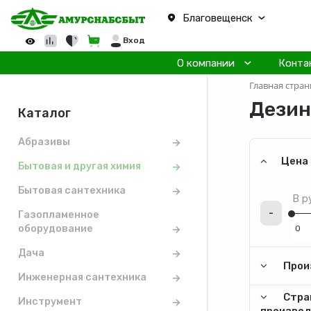
Благовещенск
Вход
О компании
Конта
Главная стран
Дезин
Каталог
Абразивы
Цена
Бытовая и другая химия
Бытовая сантехника
В р
-
Газопламенное
оборудование
Дача
Прои
Инженерная сантехника
Стра
Инструмент
произво