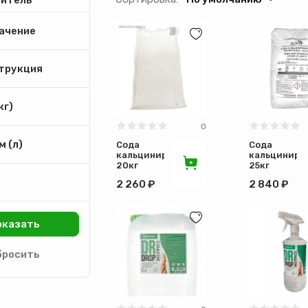
ачение
трукция
кг)
0
 (л)
Сода
Сода
кальцинированная
кальциниро
20кг
25кг
2 260 ₽
2 840 ₽