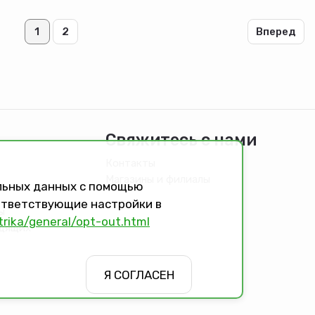
0,6кг (20)
1кг (10)
ный
(ЧЗ)
(ЧЗ)
1
2
Вперед
Свяжитесь с нами
Контакты
Магазины и филиалы
альных данных с помощью
оответствующие настройки в
ы
trika/general/opt-out.html
идящих
Я СОГЛАСЕН