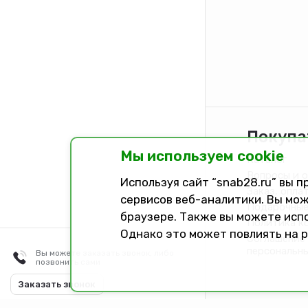
Покупа
Мы используем cookie
Каталог
Вопросы и 
Используя сайт “snab28.ru” вы 
Заказ, опла
сервисов веб-аналитики. Вы мож
Подарочные
браузере. Также вы можете исп
Политика к
Однако это может повлиять на 
Соглашение 
персональн
Вы можете заказать звонок, либо
позвонить сами
Разработано в
Dark Studio
Заказать звонок