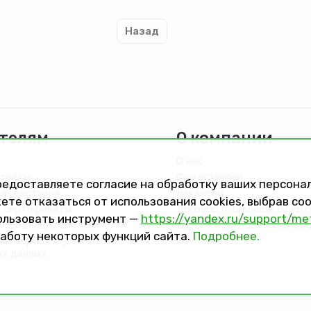
запаха
Дом Супер
145мл
универсаль
(24)
600мл
Назад
Сибиар
(24)
телям
О компании
О нас
ответы
Фотогалерея
предоставляете согласие на обработку ваших персон
та, доставка
Вакансии
ете отказаться от использования cookies, выбрав с
 сертификаты
Договор публичной оферт
ользовать инструмент —
https://yandex.ru/support/me
онфиденциальности
Версия сайта для слабов
работу некоторых функций сайта.
Подробнее.
на обработку
ых данных