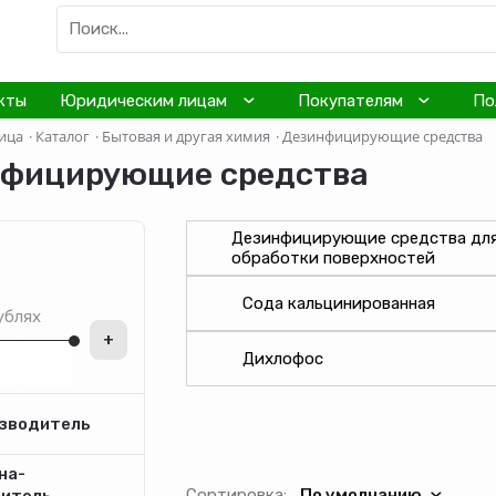
кты
Юридическим лицам
Покупателям
По
ица
·
Каталог
·
Бытовая и другая химия
·
Дезинфицирующие средства
фицирующие средства
Дезинфицирующие средства дл
обработки поверхностей
Сода кальцинированная
ублях
+
Дихлофос
зводитель
на-
Сортировка:
По умолчанию
дитель