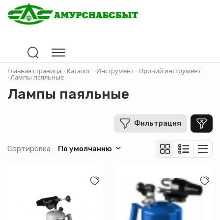
Цена
Главная страница
·
Каталог
·
Инструмент
·
Прочий инструмент
·
Лампы паяльные
Лампы паяльные
В рублях
-
+
Фильтрация
Бренд
Сортировка:
По умолчанию
ЗУБР
СИБРТЕХ
Производитель