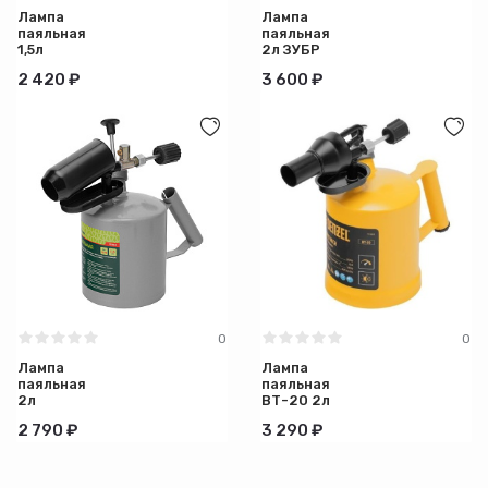
Лампа
Лампа
паяльная
паяльная
1,5л
2л ЗУБР
Сибртех
Самотлор
2 420 ₽
3 600 ₽
СМ-20
0
0
Лампа
Лампа
паяльная
паяльная
2л
ВТ-20 2л
Сибртех
Denzel
2 790 ₽
3 290 ₽