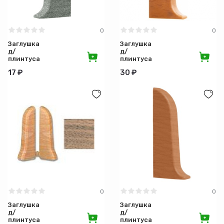
0
0
Заглушка
Заглушка
д/
д/
плинтуса
плинтуса
левая 088
правая
17 ₽
30 ₽
Песчанник
003 Бук
серый
натуральный
0
0
Заглушка
Заглушка
д/
д/
плинтуса
плинтуса