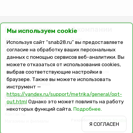
Покупателям
О компании
Мы используем cookie
Каталог
О нас
Используя сайт “snab28.ru” вы предоставляете
Вопросы и ответы
Фотогалерея
согласие на обработку ваших персональных
Заказ, оплата, доставка
Вакансии
данных с помощью сервисов веб-аналитики. Вы
Подарочные сертификаты
Договор публичной
можете отказаться от использования cookies,
оферты
Политика
выбрав соответствующие настройки в
конфиденциальности
Версия сайта для
слабовидящих
Соглашение на обработку
браузере. Также вы можете использовать
персональных данных
инструмент —
https://yandex.ru/support/metrika/general/opt-
Свяжитесь с
out.html
Однако это может повлиять на работу
нами
некоторых функций сайта.
Подробнее.
Контакты
Разработано в
Dark Studio
Магазины и филиалы
Я СОГЛАСЕН