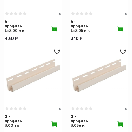
0
0
h-
h-
профиль
профиль
L=3,00 м к
L=3,05 м к
сайдингу
сайдингу
430 ₽
310 ₽
/
Стройарсенал
0
0
J -
J -
профиль
профиль
3,00м к
3,05м к
сайдингу
сайдингу