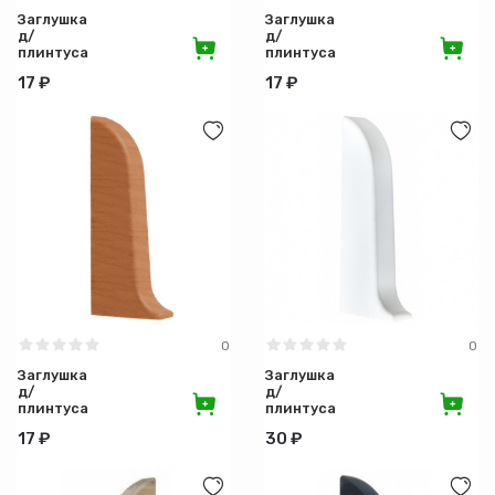
Заглушка
Заглушка
д/
д/
плинтуса
плинтуса
левая 003
левая 016
17 ₽
17 ₽
Бук
Орех
натуральный
светлый
0
0
Заглушка
Заглушка
д/
д/
плинтуса
плинтуса
левая 047
левая 060
17 ₽
30 ₽
Вишня
Белый
натуральная