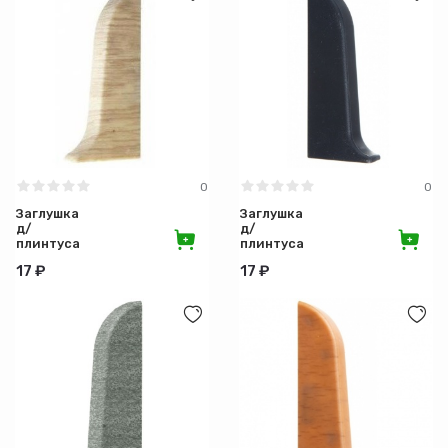
0
0
Заглушка
Заглушка
д/
д/
плинтуса
плинтуса
левая 070
левая 076
17 ₽
17 ₽
Дуб
Черный
беленый