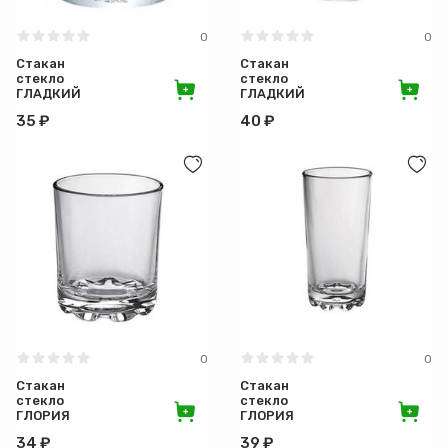
0
0
Стакан
Стакан
стекло
стекло
ГЛАДКИЙ
ГЛАДКИЙ
240мл
290мл
35 ₽
40 ₽
низкий
высокий
1/30
1/24
0
0
Стакан
Стакан
стекло
стекло
ГЛОРИЯ
ГЛОРИЯ
250 мл
280 мл
34 ₽
39 ₽
низкий
высокий