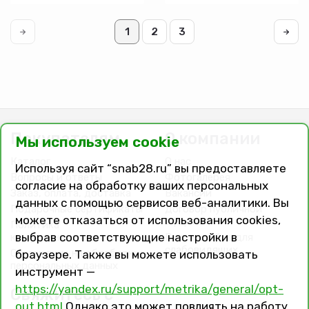
1
2
3
Покупателям
О компании
Мы используем cookie
Каталог
О нас
Используя сайт “snab28.ru” вы предоставляете
Вопросы и ответы
Фотогалерея
согласие на обработку ваших персональных
Заказ, оплата, доставка
Вакансии
данных с помощью сервисов веб-аналитики. Вы
Подарочные сертификаты
Договор публичной
можете отказаться от использования cookies,
оферты
Политика
выбрав соответствующие настройки в
конфиденциальности
Версия сайта для
слабовидящих
Соглашение на обработку
браузере. Также вы можете использовать
персональных данных
инструмент —
https://yandex.ru/support/metrika/general/opt-
Свяжитесь с
out.html
Однако это может повлиять на работу