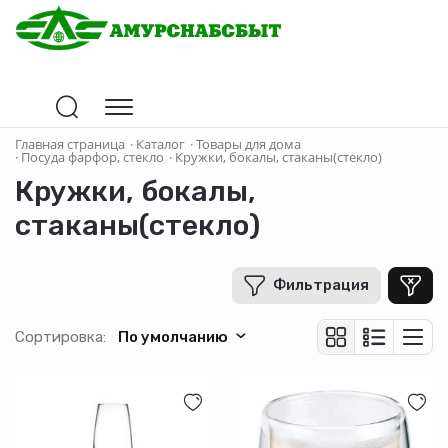
Цена
Главная страница
·
Каталог
·
Товары для дома
·
Посуда фарфор, стекло
·
Кружки, бокалы, стаканы(стекло)
Кружки, бокалы,
В рублях
-
+
стаканы(стекло)
Фильтрация
Бренд
Pasabahce
Сортировка:
По умолчанию
Производитель
Страна-производитель