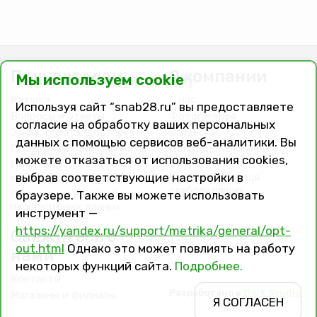
Покупателям
О компании
Мы используем cookie
Каталог
О нас
Используя сайт “snab28.ru” вы предоставляете
Вопросы и ответы
Фотогалерея
согласие на обработку ваших персональных
Заказ, оплата, доставка
Вакансии
данных с помощью сервисов веб-аналитики. Вы
Подарочные сертификаты
Договор публичной
можете отказаться от использования cookies,
оферты
Политика
выбрав соответствующие настройки в
конфиденциальности
Версия сайта для
слабовидящих
Соглашение на обработку
браузере. Также вы можете использовать
персональных данных
инструмент —
https://yandex.ru/support/metrika/general/opt-
Свяжитесь с
out.html
Однако это может повлиять на работу
нами
некоторых функций сайта.
Подробнее.
Контакты
Разработано в
Dark Studio
Магазины и филиалы
Я СОГЛАСЕН