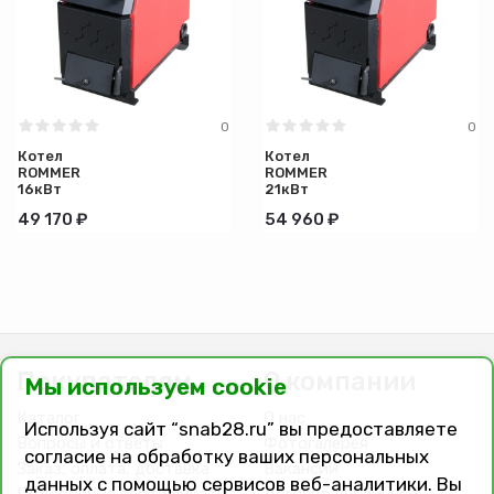
Глубина (см)
Вес (кг)
0
0
Котел
Котел
ROMMER
ROMMER
16кВт
21кВт
49 170 ₽
54 960 ₽
Покупателям
О компании
Мы используем cookie
Каталог
О нас
Используя сайт “snab28.ru” вы предоставляете
Вопросы и ответы
Фотогалерея
согласие на обработку ваших персональных
Заказ, оплата, доставка
Вакансии
данных с помощью сервисов веб-аналитики. Вы