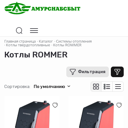
Цена
Главная страница
·
Каталог
·
Системы отопления
·
Котлы твердотопливные
·
Котлы ROMMER
Котлы ROMMER
В рублях
-
+
Фильтрация
Производитель
Сортировка:
По умолчанию
Страна-производитель
Материал