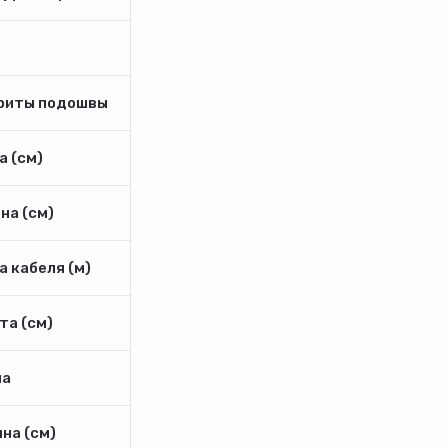
риты подошвы
 (см)
на (см)
 кабеля (м)
та (см)
а
на (см)