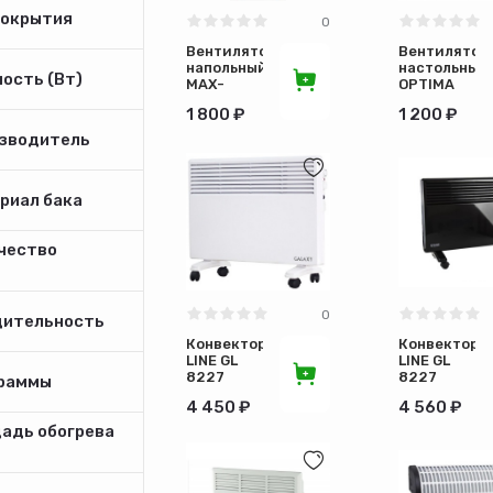
покрытия
0
Вентилятор
Вентилятор
напольный
настольный
ость (Вт)
MAX-
OPTIMA
1619-4
ODF-25W
1 800 ₽
1 200 ₽
зводитель
риал бака
чество
м
0
дительность
Конвектор
Конвектор
LINE GL
LINE GL
8227
8227
раммы
белый
черный
4 450 ₽
4 560 ₽
адь обогрева