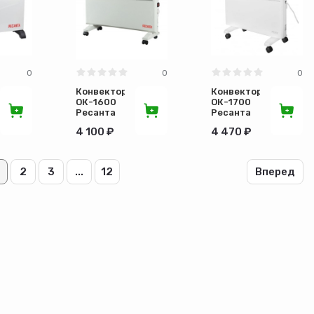
0
0
0
Конвектор
Конвектор
ОК-1600
ОК-1700
Ресанта
Ресанта
67/4/2
67/4/3
4 100 ₽
4 470 ₽
2
3
...
12
Вперед