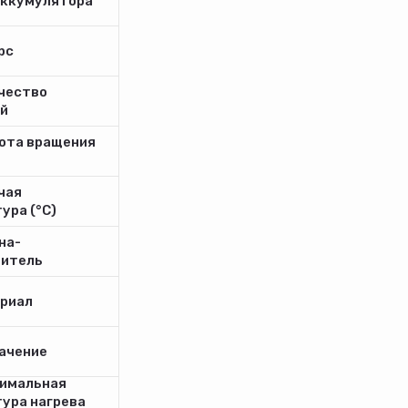
аккумулятора
рс
чество
й
ота вращения
чая
ура (°С)
на-
дитель
риал
ачение
имальная
ура нагрева