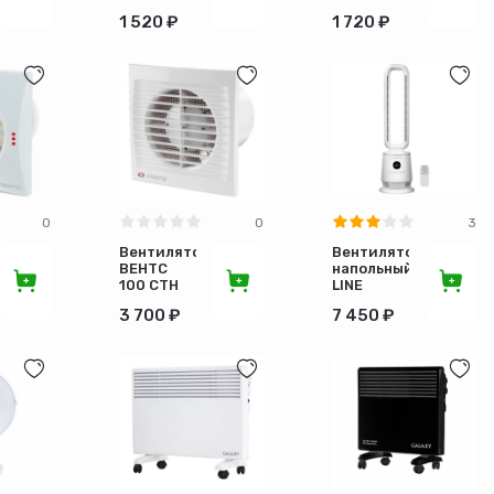
V=100m3/h
V=160m3/h
1 520 ₽
1 720 ₽
0
0
3
Вентилятор
Вентилятор
ВЕНТС
напольный
100 СТН
LINE
GL8111
3 700 ₽
7 450 ₽