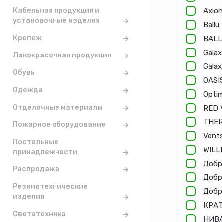
Кабельная продукция и
Axio
установочные изделия
Ballu
Крепеж
BAL
Galax
Лакокрасочная продукция
Galax
Обувь
OASI
Одежда
Opti
Отделочные материалы
RED 
THE
Пожарное оборудование
Vent
Постельные
WILL
принадлежности
Добр
Распродажа
Добр
Резинотехнические
Добр
изделия
КРА
Светотехника
НИВ