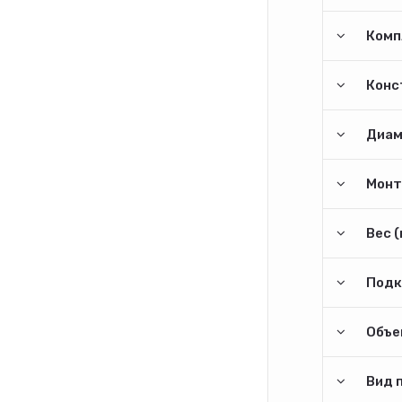
Комп
Конс
Диам
Монт
Вес (
Подк
Объем
Вид 