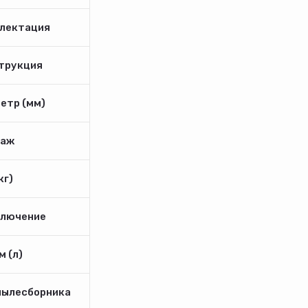
лектация
трукция
етр (мм)
аж
кг)
лючение
 (л)
пылесборника