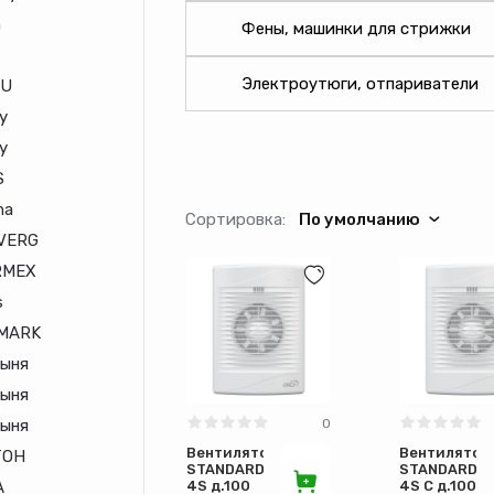
n
Фены, машинки для стрижки
Электроутюги, отпариватели
LU
y
y
S
ma
Сортировка:
По умолчанию
VERG
RMEX
s
MARK
ыня
ыня
0
ыня
Вентилятор
Вентилятор
ТОН
STANDARD
STANDARD
4S д.100
4S С д.100
А