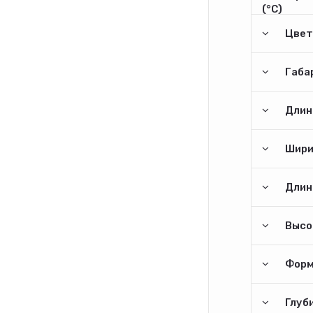
(°С)
Цвет
Габа
Длина
Шири
Длина
Высо
Форм
Глуби