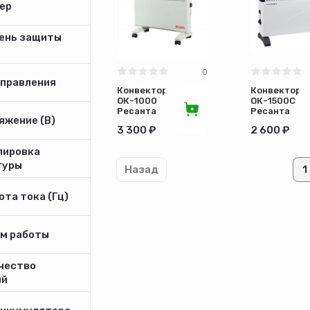
ер
ень защиты
0
управления
Конвектор
Конвектор
ОК-1000
ОК-1500С
Ресанта
Ресанта
яжение (В)
67/4/1
67/4/7
3 300 ₽
2 600 ₽
лировка
туры
Назад
1
та тока (Гц)
м работы
чество
ий