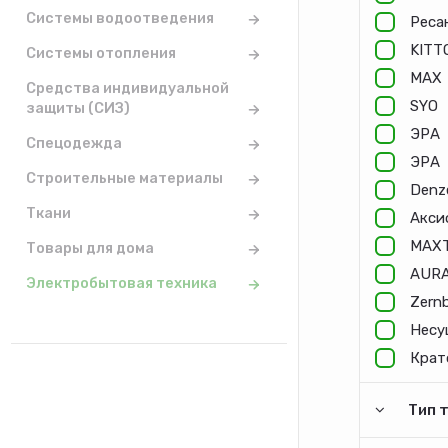
Системы водоотведения
Реса
KITT
Системы отопления
MAX
Средства индивидуальной
SYO
защиты (СИЗ)
ЭРА
Спецодежда
ЭРА
Строительные материалы
Denz
Ткани
Акси
MAXT
Товары для дома
AUR
Электробытовая техника
Zern
Несу
Крат
Тип 