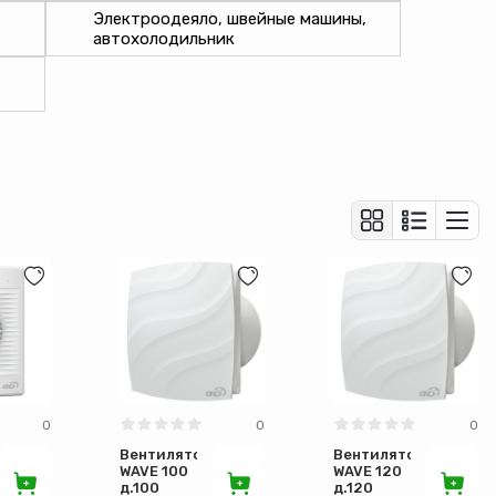
Электроодеяло, швейные машины,
автохолодильник
0
0
0
Вентилятор
Вентилятор
WAVE 100
WAVE 120
д.100
д.120