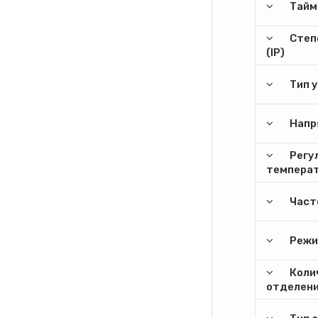
Тайм
Степ
(IP)
Тип 
Напр
Регу
темпера
Часто
Режи
Коли
отделен