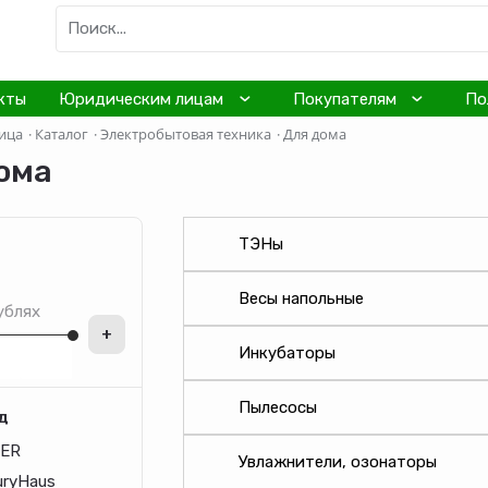
кты
Юридическим лицам
Покупателям
По
ица
·
Каталог
·
Электробытовая техника
·
Для дома
ома
ТЭНы
Весы напольные
ублях
+
Инкубаторы
Пылесосы
д
ER
Увлажнители, озонаторы
uryHaus