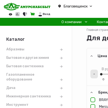
Благовещенск
Вход
О компании
Конта
Главная стран
Для д
Каталог
Абразивы
Цена
Бытовая и другая химия
Бытовая сантехника
В р
-
Газопламенное
оборудование
Дача
Брен
Инженерная сантехника
BRAY
Инструмент
Merc