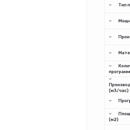
Тип 
Мощн
Прои
Мате
Коли
програм
Произво
(м3/час)
Прог
Площ
(м2)