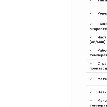
Тип 
Реве
Коли
скоросте
Част
(об/мин)
Рабо
температ
Стра
произво
Мате
Назн
Макс
температ