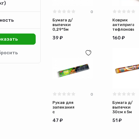
кг)
0
ность
Бумага д/
Коврик
выпечки
антипригар
0,29*5м
тефлоновый
ECO
330мм*400
39 ₽
160 ₽
Technology
Komfi
Авикомп
(36)
0
Рукав для
Бумага д/
запекания
выпечки
с
30см х 5м
клипсами
в
47 ₽
51 ₽
Eco
карт.коробк
АВИКОМП
CELECTA
0,29*3м
11мкм (50)