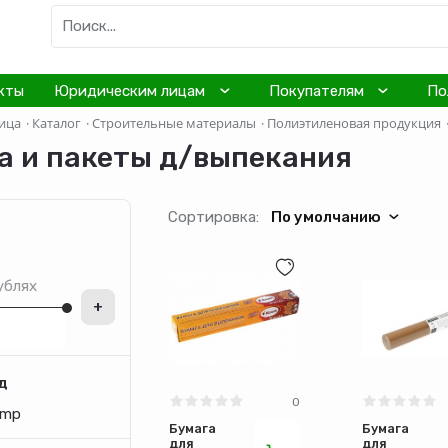
кты
Юридическим лицам
Покупателям
По
ица
·
Каталог
·
Строительные материалы
·
Полиэтиленовая продукция
а и пакеты д/выпекания
Сортировка:
По умолчанию
ублях
+
д
0
omp
Бумага
Бумага
для
для