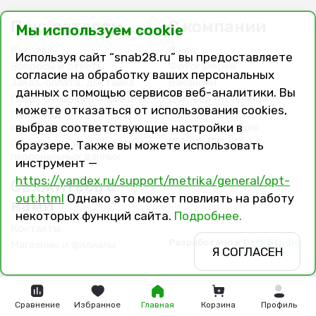
Покупателям
О компании
Мы используем cookie
Каталог
О нас
Используя сайт “snab28.ru” вы предоставляете
Вопросы и ответы
Фотогалерея
согласие на обработку ваших персональных
Заказ, оплата, доставка
Вакансии
данных с помощью сервисов веб-аналитики. Вы
Подарочные сертификаты
Договор публичной
можете отказаться от использования cookies,
оферты
Политика
выбрав соответствующие настройки в
конфиденциальности
Версия сайта для
слабовидящих
Соглашение на обработку
браузере. Также вы можете использовать
персональных данных
инструмент —
https://yandex.ru/support/metrika/general/opt-
Свяжитесь с
out.html
Однако это может повлиять на работу
нами
некоторых функций сайта.
Подробнее.
Контакты
Разработано в
Dark Studio
Магазины и филиалы
Я СОГЛАСЕН
Сравнение
Избранное
Главная
Корзина
Профиль