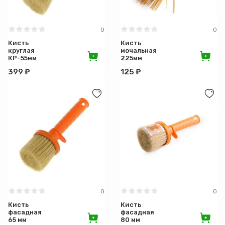
0
0
Кисть
Кисть
круглая
мочальная
КР-55мм
225мм
Эксперт
399 ₽
125 ₽
ЖЁЛТАЯ
0
0
Кисть
Кисть
фасадная
фасадная
65 мм
80 мм