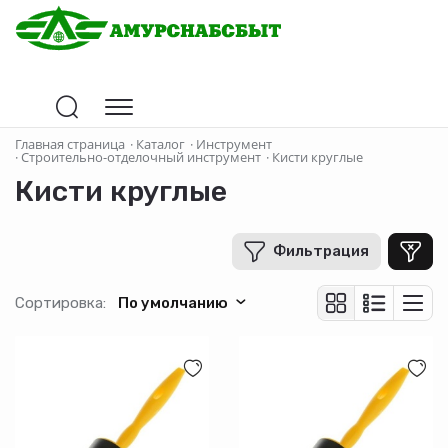
Цена
Главная страница
·
Каталог
·
Инструмент
·
Строительно-отделочный инструмент
·
Кисти круглые
Кисти круглые
В рублях
-
+
Фильтрация
Страна-производитель
Сортировка:
По умолчанию
Материал
Диаметр (мм)