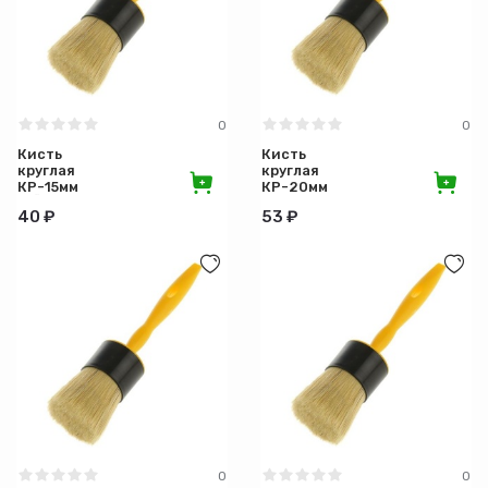
Вид
0
0
Кисть
Кисть
круглая
круглая
КР-15мм
КР-20мм
ЖЁЛТАЯ
Эксперт
40 ₽
53 ₽
ЖЁЛТАЯ
1/160
0
0