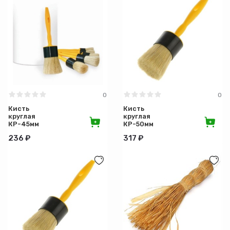
0
0
Кисть
Кисть
круглая
круглая
КР-45мм
КР-50мм
ЖЁЛТАЯ
ЖЁЛТАЯ
236 ₽
317 ₽
Эксперт