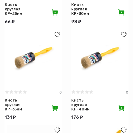
Кисть
Кисть
круглая
круглая
КР-25мм
КР-30мм
Эксперт
ЖЁЛТАЯ
66 ₽
98 ₽
ЖЁЛТАЯ
0
0
Кисть
Кисть
круглая
круглая
КР-35мм
КР-40мм
ЖЁЛТАЯ
ЖЁЛТАЯ
131 ₽
176 ₽