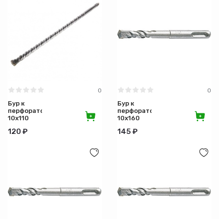
0
0
Бур к
Бур к
перфоратору
перфоратору
10х110
10х160
SDS/PLUS/MATRIX
SDS/PLUS/MATRIX
120 ₽
145 ₽