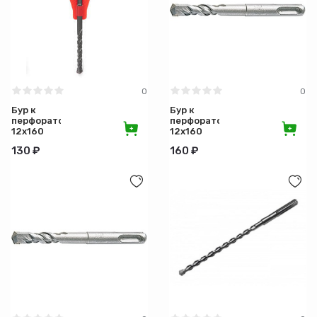
0
0
Бур к
Бур к
перфоратору
перфоратору
12х160
12х160
Hardcore
SDS/PLUS/MATRIX
130 ₽
160 ₽