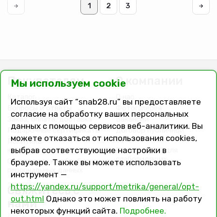
1
2
3
Покупателям
О компании
Мы используем cookie
Каталог
О нас
Используя сайт “snab28.ru” вы предоставляете
Вопросы и ответы
Фотогалерея
согласие на обработку ваших персональных
Заказ, оплата, доставка
Вакансии
данных с помощью сервисов веб-аналитики. Вы
Подарочные сертификаты
Договор публичной
можете отказаться от использования cookies,
оферты
Политика
выбрав соответствующие настройки в
конфиденциальности
Версия сайта для
слабовидящих
Соглашение на обработку
браузере. Также вы можете использовать
персональных данных
инструмент —
https://yandex.ru/support/metrika/general/opt-
Свяжитесь с
out.html
Однако это может повлиять на работу
нами
некоторых функций сайта.
Подробнее.