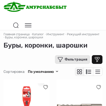
Цена
Главная страница
·
Каталог
·
Инструмент
·
Режущий инструмент
·
Буры, коронки, шарошки
Буры, коронки, шарошки
В рублях
-
+
Фильтрация
Бренд
Сортировка:
По умолчанию
MATRIX
STAYER
БАРС
Hardcore