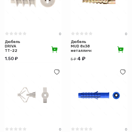
Назначение
Цвет
Длина (см)
0
0
Дюбель
Дюбель
DRIVA
MUD 8х38
Диаметр (мм)
ТТ-22
металлический
нейлоновый
4 ₽
1.50 ₽
5 ₽
0
0