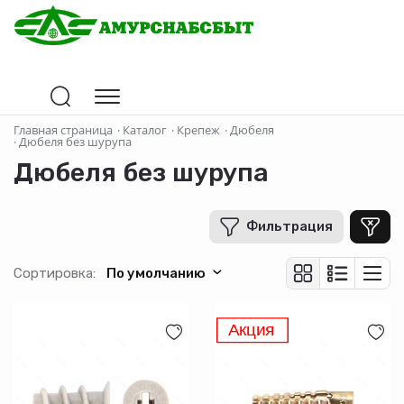
Цена
Главная страница
·
Каталог
·
Крепеж
·
Дюбеля
·
Дюбеля без шурупа
Дюбеля без шурупа
В рублях
-
+
Фильтрация
Производитель
Сортировка:
По умолчанию
Страна-производитель
Материал