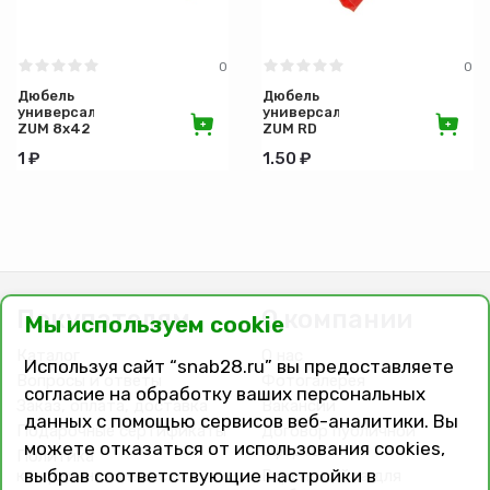
0
0
Дюбель
Дюбель
универсальный
универсальный
ZUM 8х42
ZUM RD
мм
6х51
1 ₽
1.50 ₽
Покупателям
О компании
Мы используем cookie
Каталог
О нас
Используя сайт “snab28.ru” вы предоставляете
Вопросы и ответы
Фотогалерея
согласие на обработку ваших персональных
Заказ, оплата, доставка
Вакансии
данных с помощью сервисов веб-аналитики. Вы
Подарочные сертификаты
Договор публичной
можете отказаться от использования cookies,
оферты
Политика
выбрав соответствующие настройки в
конфиденциальности
Версия сайта для