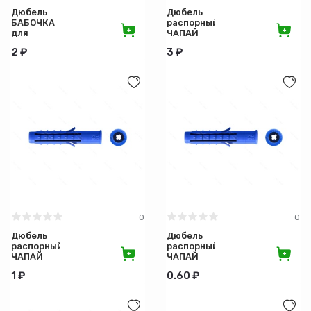
Дюбель
Дюбель
БАБОЧКА
распорный
для
ЧАПАЙ
гипсокартона
10х60
2 ₽
3 ₽
шип-усы
(синие)
0
0
Дюбель
Дюбель
распорный
распорный
ЧАПАЙ
ЧАПАЙ
6х60
8х40
1 ₽
0.60 ₽
шип-усы
шип-усы
(синие)
(синие)