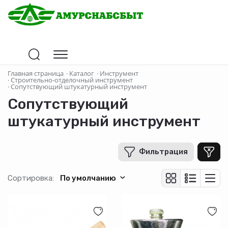
Цена
Главная страница
·
Каталог
·
Инструмент
·
Строительно-отделочный инструмент
·
Сопутствующий штукатурный инструмент
В рублях
Сопутствующий
-
+
штукатурный инструмент
Бренд
Фильтрация
СИБРТЕХ
MATRIX
Сортировка:
По умолчанию
Страна-производитель