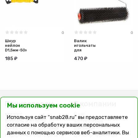
0
0
Шнур
Валик
нейлон
игольчатый
D1,5мм-50м
для
разметочный
наливных
185 ₽
470 ₽
на
полов
катушке с
400мм
ручкой
Сибртех
Покупателям
О компании
Мы используем cookie
Каталог
О нас
Используя сайт “snab28.ru” вы предоставляете
Вопросы и ответы
Фотогалерея
согласие на обработку ваших персональных
Заказ, оплата, доставка
Вакансии
данных с помощью сервисов веб-аналитики. Вы
Подарочные сертификаты
Договор публичной