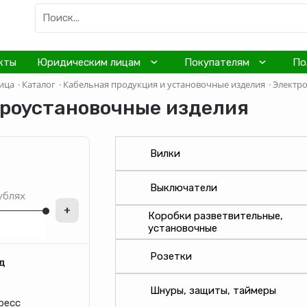
кты
Юридическим лицам
Покупателям
По
ица
·
Каталог
·
Кабельная продукция и установочные изделия
·
Электро
роустановочные изделия
Вилки
Выключатели
ублях
+
Коробки разветвительные,
установочные
Розетки
д
Шнуры, защиты, таймеры
ресс