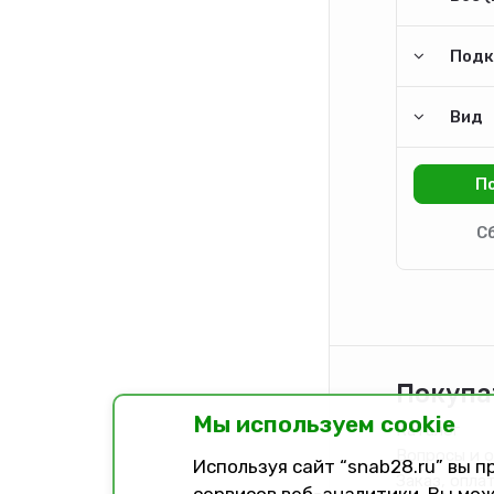
Подк
Вид
Покупа
Мы используем cookie
Каталог
Вопросы и 
Используя сайт “snab28.ru” вы 
Заказ, опла