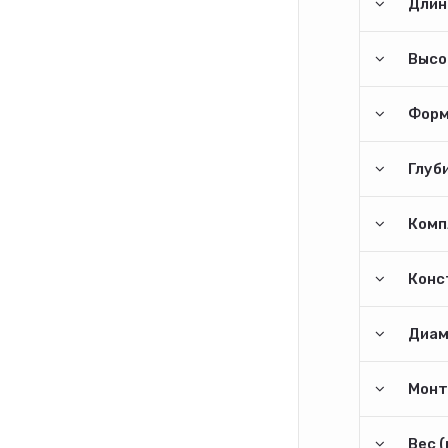
Длина
Высо
Форм
Глуби
Комп
Конс
Диам
Монт
Вес (