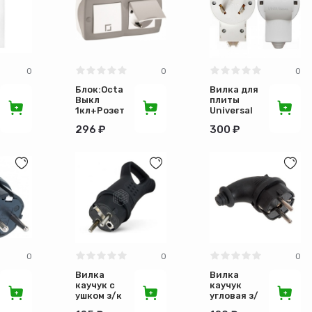
0
0
0
Блок:Octans
Вилка для
оз
Выкл
плиты
1кл+Розетка
Universal
з/к с
белая 32А
296 ₽
300 ₽
крыш
250В 5311
серый
104-
020001-
183
0
0
0
Вилка
Вилка
каучук с
каучук
ушком з/к
угловая з/
16А 250В
к 16А