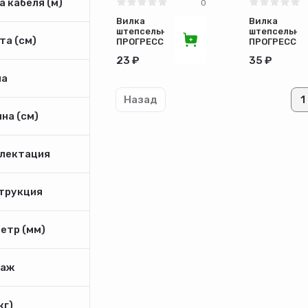
 кабеля (м)
0
Вилка
Вилка
штепсельная
штепсельна
та (см)
ПРОГРЕСС
ПРОГРЕСС
прямая б/
прямая б/
23 ₽
35 ₽
з MINI
з белая
бел/черн
(50)
а
Назад
1
на (см)
лектация
трукция
етр (мм)
аж
кг)