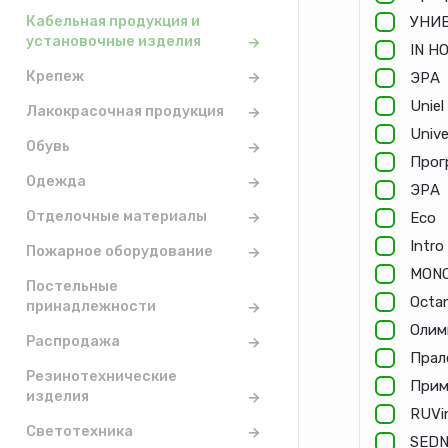
Кабельная продукция и
УНИ
установочные изделия
IN H
Крепеж
ЭРА
Uniel
Лакокрасочная продукция
Unive
Обувь
Прог
Одежда
ЭРА
Отделочные материалы
Eco
Intro
Пожарное оборудование
MON
Постельные
Octa
принадлежности
Олим
Распродажа
Прал
Резинотехнические
Прим
изделия
RUVin
Светотехника
SED