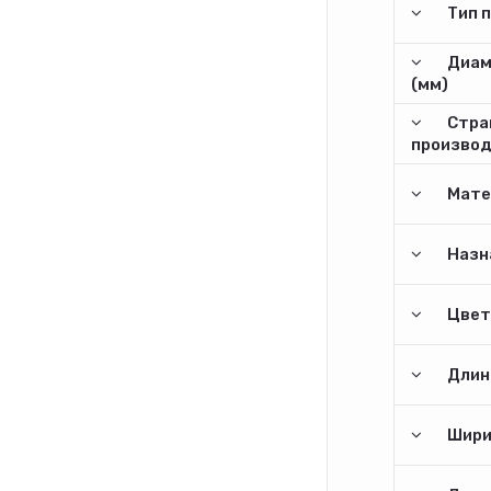
Тип 
Диам
(мм)
Стра
произво
Мате
Назн
Цвет
Длина
Шири