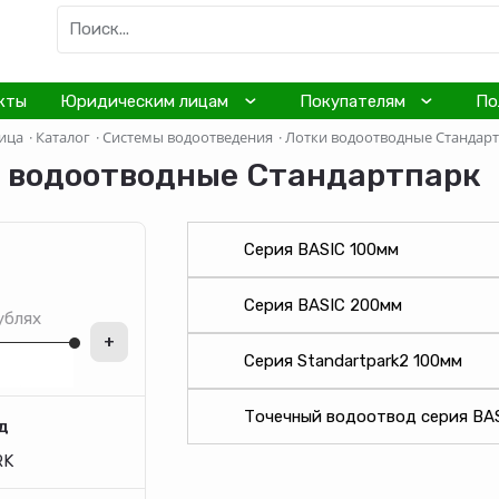
кты
Юридическим лицам
Покупателям
По
ица
·
Каталог
·
Системы водоотведения
·
Лотки водоотводные Стандар
 водоотводные Стандартпарк
Серия BASIC 100мм
Серия BASIC 200мм
ублях
+
Серия Standartpark2 100мм
Точечный водоотвод серия BA
д
RK