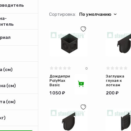
зводитель
Сортировка:
По умолчанию
на-
дитель
риал
0
 (см)
Дождеприемник
Заглушка
PolyMax
глухая к
Basic
лоткам
на (см)
ДП-30.30.30-
8000Basic
1 050 ₽
200 ₽
ПП
ЗГЛВ-10.16.1
PolyMax
ПП 63010-
та (см)
Basic ПП
М
пластиковый
кг)