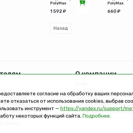
PolyMax
PolyMax
Basic
Basic
1 592 ₽
660 ₽
DN150
ЛВ-10.16.08
борт
ПП
200мм
пластиковы
ЛВ-15.21.20-
стандартны
Назад
ПП 8240-
борт
М
8010-М
телям
О компании
О нас
ответы
Фотогалерея
предоставляете согласие на обработку ваших персон
та, доставка
Вакансии
ете отказаться от использования cookies, выбрав с
 сертификаты
Договор публичной оферт
ользовать инструмент —
https://yandex.ru/support/me
онфиденциальности
Версия сайта для слабов
работу некоторых функций сайта.
Подробнее.
на обработку
ых данных