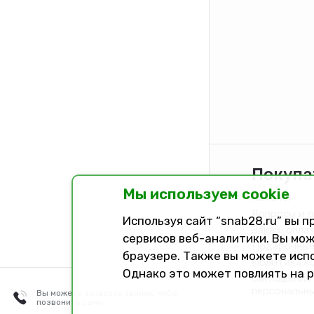
Покупа
Мы используем cookie
Каталог
Вопросы и 
Используя сайт “snab28.ru” вы 
Заказ, опла
сервисов веб-аналитики. Вы мож
Подарочные
браузере. Также вы можете исп
Политика к
Однако это может повлиять на 
Соглашение 
персональн
Вы можете заказать звонок, либо
позвонить сами
Разработано в
Dark Studio